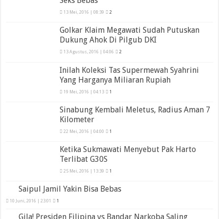
Seks Bebas
13 Mei, 2016 | 08:39
2
Golkar Klaim Megawati Sudah Putuskan
Dukung Ahok Di Pilgub DKI
13 Agustus, 2016 | 04:06
2
Inilah Koleksi Tas Supermewah Syahrini
Yang Harganya Miliaran Rupiah
19 Mei, 2016 | 04:13
1
Sinabung Kembali Meletus, Radius Aman 7
Kilometer
22 Mei, 2016 | 04:00
1
Ketika Sukmawati Menyebut Pak Harto
Terlibat G30S
25 Mei, 2016 | 13:39
1
Saipul Jamil Yakin Bisa Bebas
10 Juni, 2016 | 23:01
1
Gila! Presiden Filipina vs Bandar Narkoba Saling