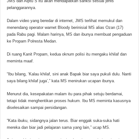
JMS dan Aiptu S itu akan mendapatkan sanksi sesuai jenis
pelanggarannya.
Dalam video yang beredar di internet, JMS terlihat memukul dan
menendang operator warnet Bloody berinisial MS alias Ozan (17)
pada Rabu pagi. Malam harinya, MS dan ibunya membuat pengaduan
ke Propam Polresta Medan.
Di ruang Kanit Propam, kedua oknum polisi itu mengaku khilaf dan
meminta maaf.
“Ibu bilang, ‘Kalau khilaf, sini anak Bapak biar saya pukuli dulu. Nanti
saya bilang khilaf juga’,” kata MS menirukan ucapan ibunya.
Menurut dia, kesepakatan malam itu para pihak setuju berdamai,
tetapi tidak menghentikan proses hukum. Ibu MS meminta kasusnya
diselesaikan sampai persidangan.
“Kata ibuku, sidangnya jalan terus. Biar enggak suka-suka hati
mereka dan biar jadi pelajaran sama yang lain,” ucap MS.