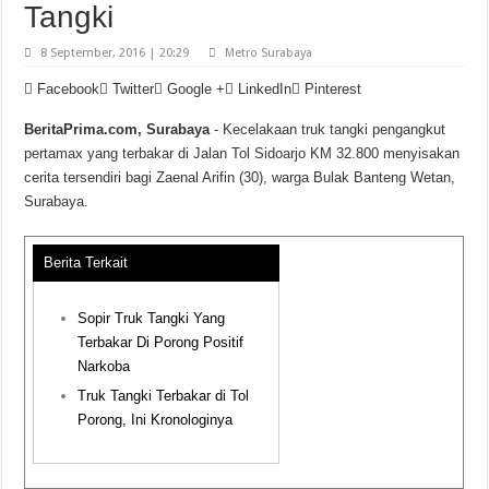
Tangki
8 September, 2016 | 20:29
Metro Surabaya
Facebook
Twitter
Google +
LinkedIn
Pinterest
BeritaPrima.com, Surabaya
- Kecelakaan truk tangki pengangkut
pertamax yang terbakar di Jalan Tol Sidoarjo KM 32.800 menyisakan
cerita tersendiri bagi Zaenal Arifin (30), warga Bulak Banteng Wetan,
Surabaya.
Berita Terkait
Sopir Truk Tangki Yang
Terbakar Di Porong Positif
Narkoba
Truk Tangki Terbakar di Tol
Porong, Ini Kronologinya