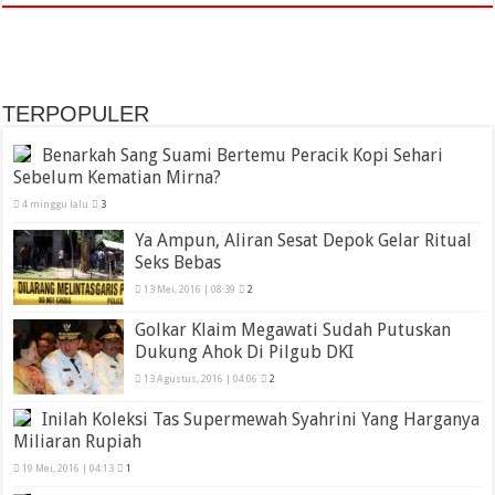
TERPOPULER
Benarkah Sang Suami Bertemu Peracik Kopi Sehari
Sebelum Kematian Mirna?
4 minggu lalu
3
Ya Ampun, Aliran Sesat Depok Gelar Ritual
Seks Bebas
13 Mei, 2016 | 08:39
2
Golkar Klaim Megawati Sudah Putuskan
Dukung Ahok Di Pilgub DKI
13 Agustus, 2016 | 04:06
2
Inilah Koleksi Tas Supermewah Syahrini Yang Harganya
Miliaran Rupiah
19 Mei, 2016 | 04:13
1