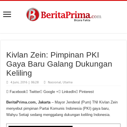
Kivlan Zein: Pimpinan PKI
Gaya Baru Galang Dukungan
Keliling
4 Juni, 2016 | 06:28
Nasional
,
Utama
Facebook
Twitter
Google +
LinkedIn
Pinterest
BeritaPrima.com, Jakarta
– Mayor Jenderal (Purn) TNI Kivlan Zein
menyebut pimpinan Partai Komunis Indonesia (PKI) gaya baru,
Wahyu Setiaji sedang menggalang dukungan keliling Indonesia.