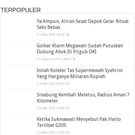
TERPOPULER
Ya Ampun, Aliran Sesat Depok Gelar Ritual
Seks Bebas
13 Mei, 2016 | 08:39
2
Golkar Klaim Megawati Sudah Putuskan
Dukung Ahok Di Pilgub DKI
13 Agustus, 2016 | 04:06
2
Inilah Koleksi Tas Supermewah Syahrini
Yang Harganya Miliaran Rupiah
19 Mei, 2016 | 04:13
1
Sinabung Kembali Meletus, Radius Aman 7
Kilometer
22 Mei, 2016 | 04:00
1
Ketika Sukmawati Menyebut Pak Harto
Terlibat G30S
25 Mei, 2016 | 13:39
1