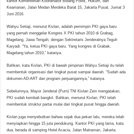
kantor Kementerian Koordinator Bidang Politk, Hukum, dan
Keamanan, Jalan Medan Merdeka Barat 15, Jakarta Pusat, Jumat 3
Juni 2016.
Wahyu Setiaji, menurut Kivlan, adalah pemimpin PKI gaya baru
yang pernah menggelar Kongres X PKI tahun 2010 di Grabag,
Magelang, Jawa Tengah, dengan Sektretaris Jenderalnya Teguh
Karyadi. “Ya, ketua PKI gaya baru. Yang kongres di Grabak,
Magelang tahun 2010,” katanya.
Bahkan, kata Kivlan, PKI di bawah pimpinan Wahyu Setiaji itu telah
membentuk organisasi dari tingkat pusat sampai daerah. “Sudah ada
dokumen AD-ART dan program perjuangannya,” katanya.
Sebelumnya, Mayor Jenderal (Purn) TNI Kivlan Zein mengatakan,
PKI sudah kembali bangkit. Bahkan, menurut Kivlan, PKI telah
membentuk struktur partai mulai dari tingkat pusat hingga daerah.
Kivlan juga menyebutkan bahwa sejak dua pekan lalu, mereka telah
menyiapkan hingga 15 juta pendukung. Kantor PKI yang lama, kata
dua, berada di samping Hotel Acacia, Jalan Matraman, Jakarta.