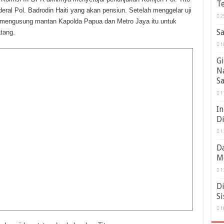
Te
ral Pol. Badrodin Haiti yang akan pensiun. Setelah menggelar uji
2
t mengusung mantan Kapolda Papua dan Metro Jaya itu untuk
Sa
tang.
1
Gi
N
S
1
In
D
1
Da
M
1
Di
Si
1