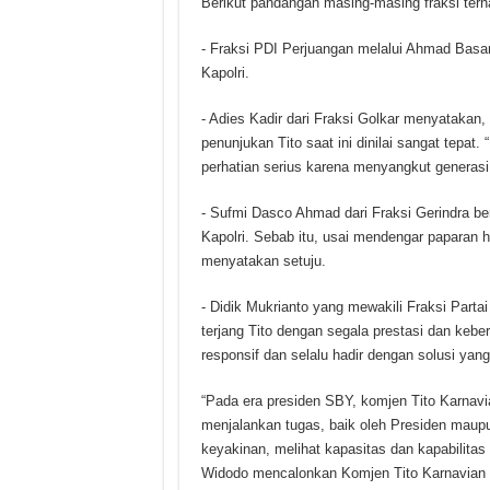
Berikut pandangan masing-masing fraksi terha
- Fraksi PDI Perjuangan melalui Ahmad Bas
Kapolri.
- Adies Kadir dari Fraksi Golkar menyatakan,
penunjukan Tito saat ini dinilai sangat tepat
perhatian serius karena menyangkut generasi 
- Sufmi Dasco Ahmad dari Fraksi Gerindra be
Kapolri. Sebab itu, usai mendengar paparan has
menyatakan setuju.
- Didik Mukrianto yang mewakili Fraksi Part
terjang Tito dengan segala prestasi dan keb
responsif dan selalu hadir dengan solusi yang
“Pada era presiden SBY, komjen Tito Karnavi
menjalankan tugas, baik oleh Presiden maupun
keyakinan, melihat kapasitas dan kapabilita
Widodo mencalonkan Komjen Tito Karnavian se