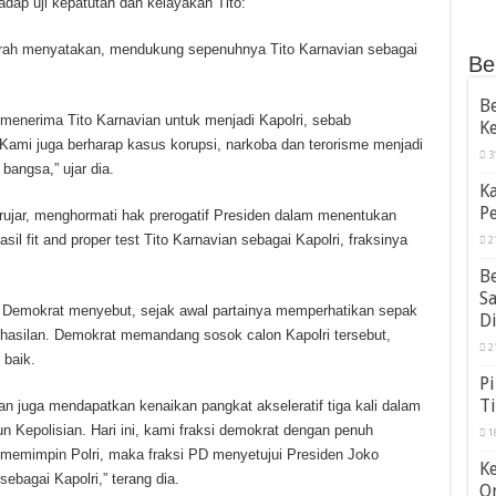
dap uji kepatutan dan kelayakan Tito:
arah menyatakan, mendukung sepenuhnya Tito Karnavian sebagai
Be
Be
 menerima Tito Karnavian untuk menjadi Kapolri, sebab
Ke
. “Kami juga berharap kasus korupsi, narkoba dan terorisme menjadi
3
bangsa,” ujar dia.
Ka
Pe
rujar, menghormati hak prerogatif Presiden dalam menentukan
il fit and proper test Tito Karnavian sebagai Kapolri, fraksinya
2
B
S
ai Demokrat menyebut, sejak awal partainya memperhatikan sepak
Di
erhasilan. Demokrat memandang sosok calon Kapolri tersebut,
2
 baik.
Pi
Ti
an juga mendapatkan kenaikan pangkat akseleratif tiga kali dalam
 Kepolisian. Hari ini, kami fraksi demokrat dengan penuh
1
s memimpin Polri, maka fraksi PD menyetujui Presiden Joko
K
bagai Kapolri,” terang dia.
O