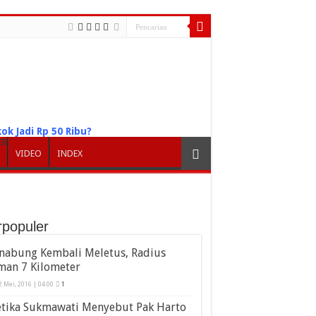
ok Jadi Rp 50 Ribu?
ER
VIDEO
INDEX
rpopuler
inabung Kembali Meletus, Radius
man 7 Kilometer
2 Mei, 2016 | 04:00
1
etika Sukmawati Menyebut Pak Harto