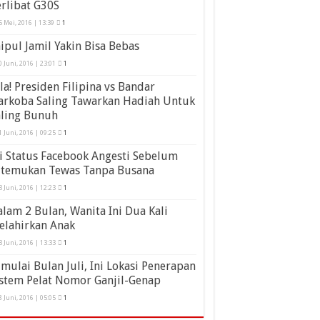
rlibat G30S
5 Mei, 2016 | 13:39
1
ipul Jamil Yakin Bisa Bebas
0 Juni, 2016 | 23:01
1
la! Presiden Filipina vs Bandar
arkoba Saling Tawarkan Hadiah Untuk
aling Bunuh
1 Juni, 2016 | 09:25
1
i Status Facebook Angesti Sebelum
itemukan Tewas Tanpa Busana
3 Juni, 2016 | 12:23
1
lam 2 Bulan, Wanita Ini Dua Kali
elahirkan Anak
3 Juni, 2016 | 13:33
1
mulai Bulan Juli, Ini Lokasi Penerapan
stem Pelat Nomor Ganjil-Genap
8 Juni, 2016 | 05:05
1