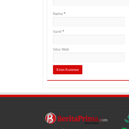
Nama
*
Surel
*
Situs Web