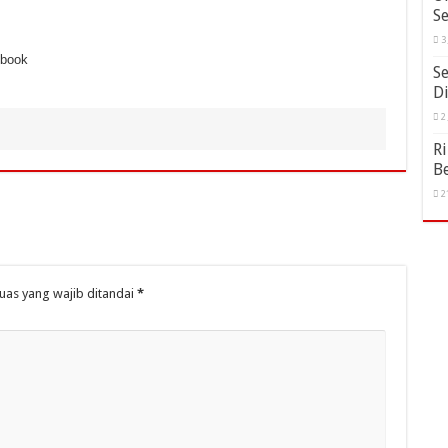
Se
3
ebook
Se
D
2
Ri
Be
2
uas yang wajib ditandai
*