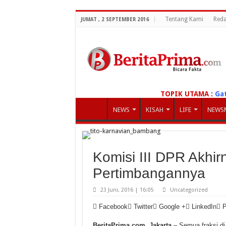
Tentang Kami
Reda
JUMAT , 2 SEPTEMBER 2016
TOPIK UTAMA
:
Ga
NEWS
KISAH
LIFE
NEWS
Komisi III DPR Akhirn
Pertimbangannya
23 Juni, 2016 | 16:05
Uncategorized
Facebook
Twitter
Google +
LinkedIn
P
BeritaPrima.com, Jakarta
– Semua fraksi di