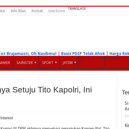
TRANSLATE
ksi
Info Iklan
Kontak
Live Score
tot Brajamusti, Oh Nasibmu!
|
Basis PDIP Tolak Ahok
|
Harga Rok
INDOELECTION
SYARIAHCENT
MAKER
SAINSTEK
SPORT
JATIM
ya Setuju Tito Kapolri, Ini
Te
S
A
2
interest
K
 Komisi III DPR akhirnya menyetujui penunjukan Komjen Pol. Tito