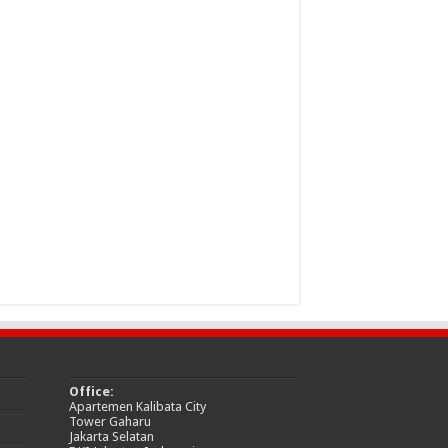
Office:
Apartemen Kalibata City
Tower Gaharu
Jakarta Selatan