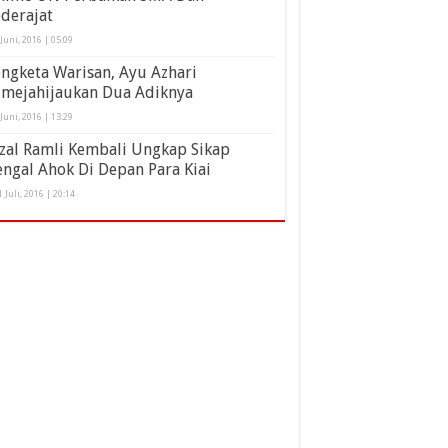
derajat
 Juni, 2016 | 05:09
ngketa Warisan, Ayu Azhari
imejahijaukan Dua Adiknya
 Juni, 2016 | 13:29
zal Ramli Kembali Ungkap Sikap
ngal Ahok Di Depan Para Kiai
1 Juli, 2016 | 20:14