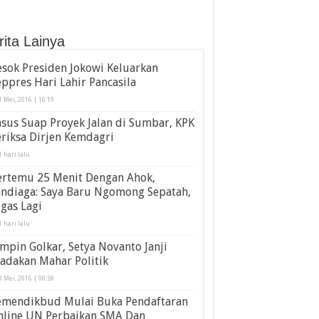
rita Lainya
sok Presiden Jokowi Keluarkan
ppres Hari Lahir Pancasila
1 Mei, 2016 | 16:19
sus Suap Proyek Jalan di Sumbar, KPK
riksa Dirjen Kemdagri
1 hari lalu
ertemu 25 Menit Dengan Ahok,
andiaga: Saya Baru Ngomong Sepatah,
gas Lagi
1 hari lalu
mpin Golkar, Setya Novanto Janji
adakan Mahar Politik
8 Mei, 2016 | 00:59
emendikbud Mulai Buka Pendaftaran
nline UN Perbaikan SMA Dan