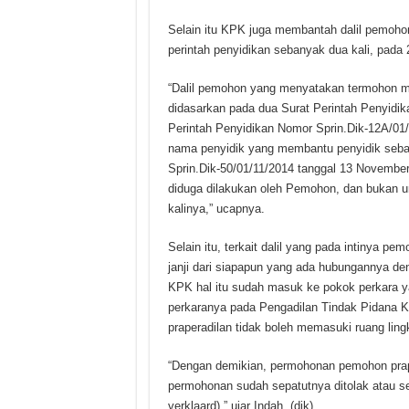
Selain itu KPK juga membantah dalil pemoho
perintah penyidikan sebanyak dua kali, pada
“Dalil pemohon yang menyatakan termohon m
didasarkan pada dua Surat Perintah Penyidik
Perintah Penyidikan Nomor Sprin.Dik-12A/01
nama penyidik yang membantu penyidik seba
Sprin.Dik-50/01/11/2014 tanggal 13 November
diduga dilakukan oleh Pemohon, dan bukan 
kalinya,” ucapnya.
Selain itu, terkait dalil yang pada intinya p
janji dari siapapun yang ada hubungannya d
KPK hal itu sudah masuk ke pokok perkara y
perkaranya pada Pengadilan Tindak Pidana K
praperadilan tidak boleh memasuki ruang ling
“Dengan demikian, permohonan pemohon prap
permohonan sudah sepatutnya ditolak atau set
verklaard),” ujar Indah. (dik)