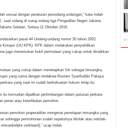
ah sesuai dengan peraturan perundang-undangan,” kata Indah
 saat sidang di ruang sidang tiga Pengadilan Negeri Jakarta
akarta Selatan, Selasa 11 Oktober 2016.
berdasarkan pasal 44 Undang-undang nomor 30 tahun 2002
1
a Korupsi (UU KPK). KPK dalam melakukan penyelidikan
dana juga menemukan bukti permulaan yang cukup untuk dinaikkan
ermulaan yang cukup dalam menetapkan Siti sebagai tersangka,
korupsi yang sama dengan terdakwa Rustam Syarifuddin Pakaya.
m perkara yang saat ini sudah berkekuatan hukum tetap itu.
n itu kemudian dijadikan pertimbangan dalam putusan perkara
an peran atau keterlibatan pemohon.
honan pemohon praperadilan mengenai penetapan tersangka yang
asar sehingga permohonan sudah sepatutnya ditolak atau setidak-
 ontvankelijke verklaard),” ucap Indah.