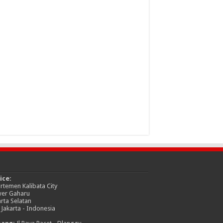
ice:
rtemen Kalibata City
er Gaharu
arta Selatan
 Jakarta - Indonesia