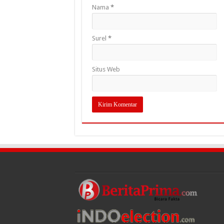
Nama
*
Surel
*
Situs Web