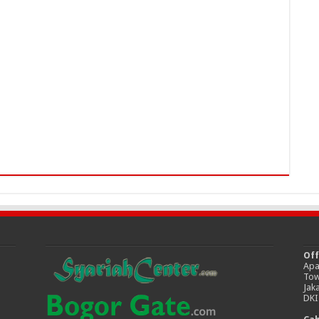
Off
Apa
Tow
Jak
DKI