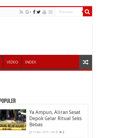
ER
VIDEO
INDEX
POPULER
Ya Ampun, Aliran Sesat
Depok Gelar Ritual Seks
Bebas
13 Mei, 2016 | 08:39
2