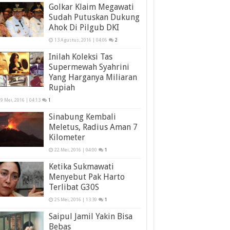
Golkar Klaim Megawati
Sudah Putuskan Dukung
Ahok Di Pilgub DKI
13 Agustus, 2016 | 04:06
2
Inilah Koleksi Tas
Supermewah Syahrini
Yang Harganya Miliaran
Rupiah
9 Mei, 2016 | 04:13
1
Sinabung Kembali
Meletus, Radius Aman 7
Kilometer
22 Mei, 2016 | 04:00
1
Ketika Sukmawati
Menyebut Pak Harto
Terlibat G30S
25 Mei, 2016 | 13:39
1
Saipul Jamil Yakin Bisa
Bebas