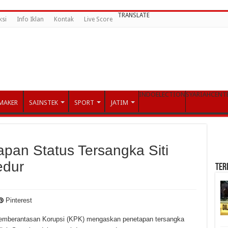
TRANSLATE
ksi
Info Iklan
Kontak
Live Score
INDOELECTION
SYARIAHCENT
MAKER
SAINSTEK
SPORT
JATIM
pan Status Tersangka Siti
edur
TER
Pinterest
emberantasan Korupsi (KPK) mengaskan penetapan tersangka