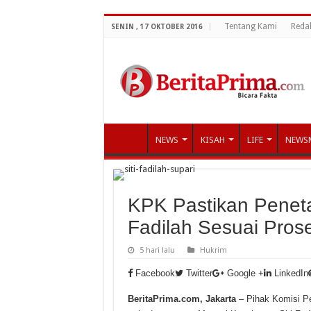
Tentang Kami
Reda
SENIN , 17 OKTOBER 2016
NEWS
KISAH
LIFE
NEWS
KPK Pastikan Peneta
Fadilah Sesuai Pros
5 hari lalu
Hukrim
Facebook
Twitter
Google +
LinkedIn
BeritaPrima.com, Jakarta
– Pihak Komisi P