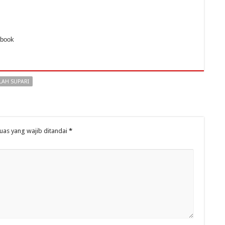
ebook
ILAH SUPARI
uas yang wajib ditandai
*