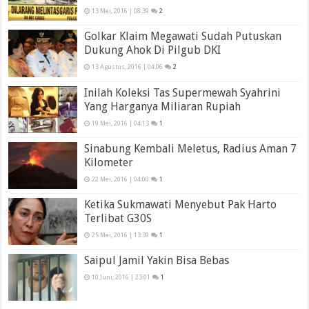
13 Mei, 2016 | 08:39
2
Golkar Klaim Megawati Sudah Putuskan
Dukung Ahok Di Pilgub DKI
13 Agustus, 2016 | 04:06
2
Inilah Koleksi Tas Supermewah Syahrini
Yang Harganya Miliaran Rupiah
19 Mei, 2016 | 04:13
1
Sinabung Kembali Meletus, Radius Aman 7
Kilometer
22 Mei, 2016 | 04:00
1
Ketika Sukmawati Menyebut Pak Harto
Terlibat G30S
25 Mei, 2016 | 13:39
1
Saipul Jamil Yakin Bisa Bebas
10 Juni, 2016 | 23:01
1