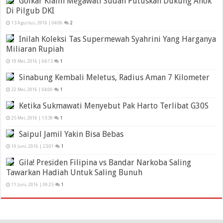
Golkar Klaim Megawati Sudah Putuskan Dukung Ahok
Di Pilgub DKI
13 Agustus, 2016 | 04:06
2
Inilah Koleksi Tas Supermewah Syahrini Yang Harganya
Miliaran Rupiah
19 Mei, 2016 | 04:13
1
Sinabung Kembali Meletus, Radius Aman 7 Kilometer
22 Mei, 2016 | 04:00
1
Ketika Sukmawati Menyebut Pak Harto Terlibat G30S
25 Mei, 2016 | 13:39
1
Saipul Jamil Yakin Bisa Bebas
10 Juni, 2016 | 23:01
1
Gila! Presiden Filipina vs Bandar Narkoba Saling
Tawarkan Hadiah Untuk Saling Bunuh
11 Juni, 2016 | 09:25
1