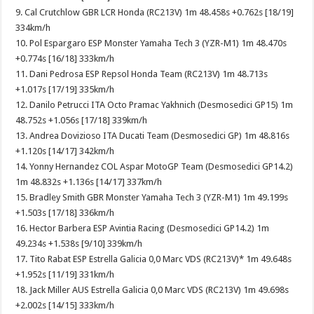
9. Cal Crutchlow GBR LCR Honda (RC213V) 1m 48.458s +0.762s [18/19]
334km/h
10. Pol Espargaro ESP Monster Yamaha Tech 3 (YZR-M1) 1m 48.470s
+0.774s [16/18] 333km/h
11. Dani Pedrosa ESP Repsol Honda Team (RC213V) 1m 48.713s
+1.017s [17/19] 335km/h
12. Danilo Petrucci ITA Octo Pramac Yakhnich (Desmosedici GP15) 1m
48.752s +1.056s [17/18] 339km/h
13. Andrea Dovizioso ITA Ducati Team (Desmosedici GP) 1m 48.816s
+1.120s [14/17] 342km/h
14. Yonny Hernandez COL Aspar MotoGP Team (Desmosedici GP14.2)
1m 48.832s +1.136s [14/17] 337km/h
15. Bradley Smith GBR Monster Yamaha Tech 3 (YZR-M1) 1m 49.199s
+1.503s [17/18] 336km/h
16. Hector Barbera ESP Avintia Racing (Desmosedici GP14.2) 1m
49.234s +1.538s [9/10] 339km/h
17. Tito Rabat ESP Estrella Galicia 0,0 Marc VDS (RC213V)* 1m 49.648s
+1.952s [11/19] 331km/h
18. Jack Miller AUS Estrella Galicia 0,0 Marc VDS (RC213V) 1m 49.698s
+2.002s [14/15] 333km/h