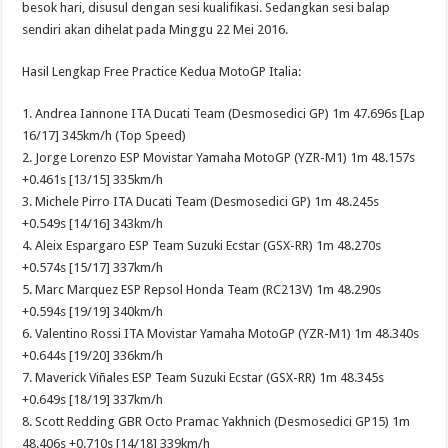
besok hari, disusul dengan sesi kualifikasi. Sedangkan sesi balap
sendiri akan dihelat pada Minggu 22 Mei 2016.
Hasil Lengkap Free Practice Kedua MotoGP Italia:
1. Andrea Iannone ITA Ducati Team (Desmosedici GP) 1m 47.696s [Lap
16/17] 345km/h (Top Speed)
2. Jorge Lorenzo ESP Movistar Yamaha MotoGP (YZR-M1) 1m 48.157s
+0.461s [13/15] 335km/h
3. Michele Pirro ITA Ducati Team (Desmosedici GP) 1m 48.245s
+0.549s [14/16] 343km/h
4. Aleix Espargaro ESP Team Suzuki Ecstar (GSX-RR) 1m 48.270s
+0.574s [15/17] 337km/h
5. Marc Marquez ESP Repsol Honda Team (RC213V) 1m 48.290s
+0.594s [19/19] 340km/h
6. Valentino Rossi ITA Movistar Yamaha MotoGP (YZR-M1) 1m 48.340s
+0.644s [19/20] 336km/h
7. Maverick Viñales ESP Team Suzuki Ecstar (GSX-RR) 1m 48.345s
+0.649s [18/19] 337km/h
8. Scott Redding GBR Octo Pramac Yakhnich (Desmosedici GP15) 1m
48.406s +0.710s [14/18] 339km/h