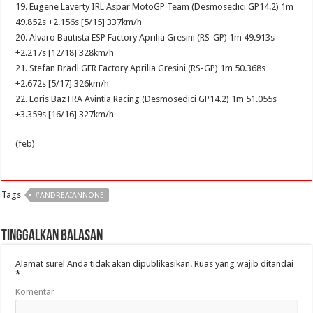
19. Eugene Laverty IRL Aspar MotoGP Team (Desmosedici GP14.2) 1m
49.852s +2.156s [5/15] 337km/h
20. Alvaro Bautista ESP Factory Aprilia Gresini (RS-GP) 1m 49.913s
+2.217s [12/18] 328km/h
21. Stefan Bradl GER Factory Aprilia Gresini (RS-GP) 1m 50.368s
+2.672s [5/17] 326km/h
22. Loris Baz FRA Avintia Racing (Desmosedici GP14.2) 1m 51.055s
+3.359s [16/16] 327km/h
(feb)
Tags
#ANDREAIANNONE
Tinggalkan Balasan
Alamat surel Anda tidak akan dipublikasikan.
Ruas yang wajib ditandai
*
Komentar