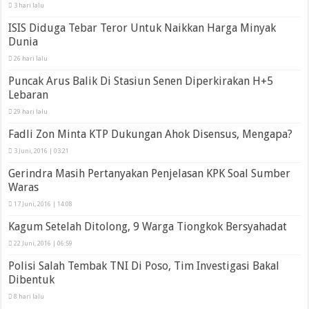
3 hari lalu
ISIS Diduga Tebar Teror Untuk Naikkan Harga Minyak
Dunia
26 hari lalu
Puncak Arus Balik Di Stasiun Senen Diperkirakan H+5
Lebaran
29 hari lalu
Fadli Zon Minta KTP Dukungan Ahok Disensus, Mengapa?
3 Juni, 2016 | 03:21
Gerindra Masih Pertanyakan Penjelasan KPK Soal Sumber
Waras
17 Juni, 2016 | 14:08
Kagum Setelah Ditolong, 9 Warga Tiongkok Bersyahadat
22 Juni, 2016 | 06:59
Polisi Salah Tembak TNI Di Poso, Tim Investigasi Bakal
Dibentuk
8 hari lalu