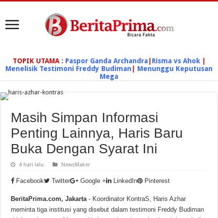
TOPIK UTAMA
:
Paspor Ganda Archandra
|
Risma vs Ahok
|
Menelisik Testimoni Freddy Budiman
|
Menunggu Keputusan
Mega
Masih Simpan Informasi
Penting Lainnya, Haris Baru
Buka Dengan Syarat Ini
4 hari lalu
NewsMaker
Facebook
Twitter
Google +
LinkedIn
Pinterest
BeritaPrima.com, Jakarta
- Koordinator KontraS, Haris Azhar
meminta tiga institusi yang disebut dalam testimoni Freddy Budiman