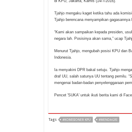
di KPU, Jakarta, Kamis (14/7/2016).
Tjahjo mengaku kaget ketika tahu ada komisi
Tjahjo berencana menyampikan gagasannya 
“Kami akan sampaikan kepada presiden, usul
negara lah. Posisinya akan sama,” ucap Tjahj
Menurut Tjahjo, mengubah posisi KPU dan Ba
Indonesia.
Ia menyakini DPR bakal setuju. Tjahjo meng
draf UU, salah satunya UU tentang pemilu. “
mengenai badan-badan penyelenggaraan pemilu,
Pencet 'SUKA' untuk ikuti berita kami di Fac
Tags
#KOMISIONER KPU
#MENDAGRI