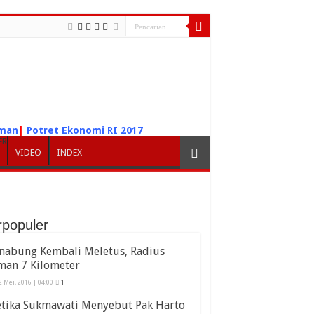
iman
|
Potret Ekonomi RI 2017
ER
VIDEO
INDEX
rpopuler
inabung Kembali Meletus, Radius
man 7 Kilometer
2 Mei, 2016 | 04:00
1
etika Sukmawati Menyebut Pak Harto