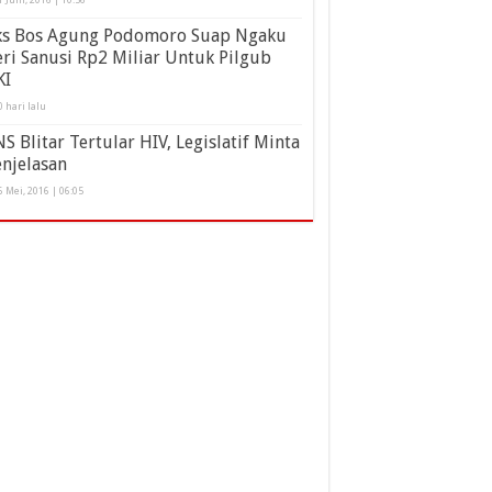
ks Bos Agung Podomoro Suap Ngaku
ri Sanusi Rp2 Miliar Untuk Pilgub
KI
0 hari lalu
S Blitar Tertular HIV, Legislatif Minta
njelasan
6 Mei, 2016 | 06:05