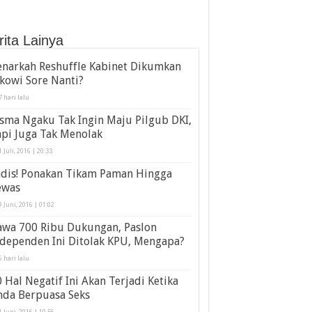
rita Lainya
enarkah Reshuffle Kabinet Dikumkan
kowi Sore Nanti?
7 hari lalu
sma Ngaku Tak Ingin Maju Pilgub DKI,
pi Juga Tak Menolak
1 Juli, 2016 | 20:33
adis! Ponakan Tikam Paman Hingga
ewas
9 Juni, 2016 | 01:02
awa 700 Ribu Dukungan, Paslon
ndependen Ini Ditolak KPU, Mengapa?
6 hari lalu
 Hal Negatif Ini Akan Terjadi Ketika
nda Berpuasa Seks
1 Juni, 2016 | 10:56