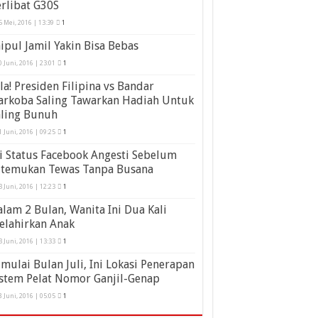
rlibat G30S
5 Mei, 2016 | 13:39
1
ipul Jamil Yakin Bisa Bebas
0 Juni, 2016 | 23:01
1
la! Presiden Filipina vs Bandar
arkoba Saling Tawarkan Hadiah Untuk
aling Bunuh
1 Juni, 2016 | 09:25
1
i Status Facebook Angesti Sebelum
itemukan Tewas Tanpa Busana
3 Juni, 2016 | 12:23
1
lam 2 Bulan, Wanita Ini Dua Kali
elahirkan Anak
3 Juni, 2016 | 13:33
1
mulai Bulan Juli, Ini Lokasi Penerapan
stem Pelat Nomor Ganjil-Genap
8 Juni, 2016 | 05:05
1