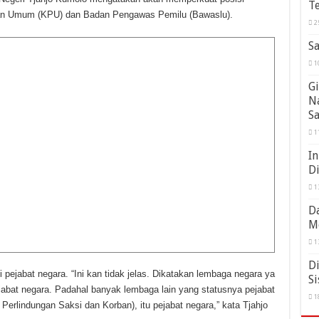
Te
han Umum (KPU) dan Badan Pengawas Pemilu (Bawaslu).
2
Sa
1
Gi
N
S
1
In
D
1
Da
M
1
Di
pejabat negara. “Ini kan tidak jelas. Dikatakan lembaga negara ya
Si
abat negara. Padahal banyak lembaga lain yang statusnya pejabat
1
rlindungan Saksi dan Korban), itu pejabat negara,” kata Tjahjo