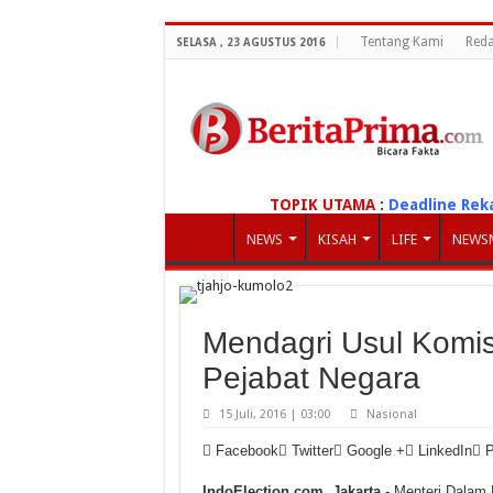
Tentang Kami
Reda
SELASA , 23 AGUSTUS 2016
TOPIK UTAMA
:
Deadline Rek
NEWS
KISAH
LIFE
NEWS
Mendagri Usul Komi
Pejabat Negara
15 Juli, 2016 | 03:00
Nasional
Facebook
Twitter
Google +
LinkedIn
P
IndoElection.com, Jakarta
- Menteri Dalam 