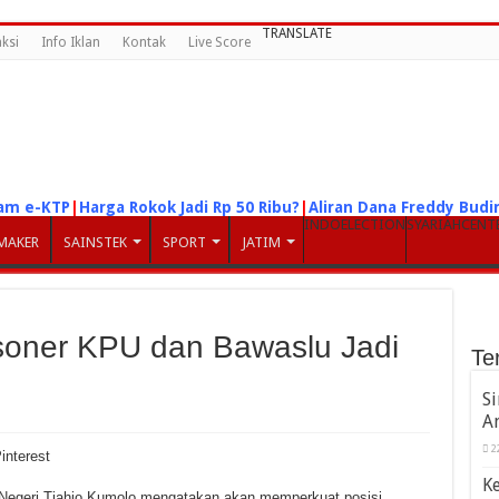
TRANSLATE
ksi
Info Iklan
Kontak
Live Score
am e-KTP
|
Harga Rokok Jadi Rp 50 Ribu?
|
Aliran Dana Freddy Bud
INDOELECTION
SYARIAHCENT
MAKER
SAINSTEK
SPORT
JATIM
soner KPU dan Bawaslu Jadi
Te
S
A
2
interest
K
Negeri Tjahjo Kumolo mengatakan akan memperkuat posisi