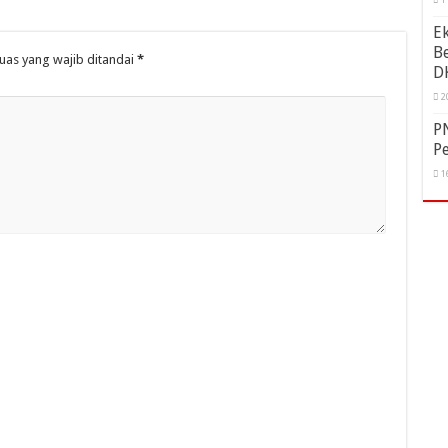
E
Be
uas yang wajib ditandai
*
D
2
PN
Pe
1