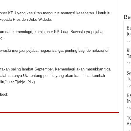
oner KPU yang kesulitan mengurus asuransi kesehatan. Untuk itu,
Be
kepada Presiden Joko Widodo.
B
an dari kemendagri, komisioner KPU dan Bawaslu ya pejabat
Jo
o.
2
Ri
waslu menjadi pejabat negara sangat penting bagi demokrasi di
Ta
2
atakan paling lambat September, Kemendagri akan masukkan tiga
S
Salah satunya UU tentang pemilu yang akan kami lihat kembali
T
” ujar Tjahjo. (dik)
2
ebook
B
I
1
10
A
1