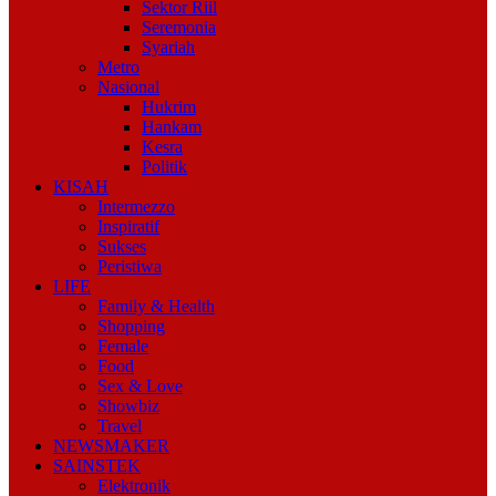
Sektor Riil
Seremonia
Syariah
Metro
Nasional
Hukrim
Hankam
Kesra
Politik
KISAH
Intermezzo
Inspiratif
Sukses
Peristiwa
LIFE
Family & Health
Shopping
Female
Food
Sex & Love
Showbiz
Travel
NEWSMAKER
SAINSTEK
Elektronik