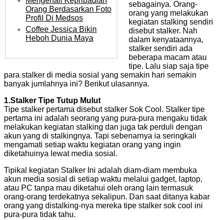
Mengenali Kepribadian
sebagainya. Orang-
Orang Berdasarkan Foto
orang yang melakukan
Profil Di Medsos
kegiatan stalking sendiri
Coffee Jessica Bikin
disebut stalker. Nah
Heboh Dunia Maya
dalam kenyataannya,
stalker sendiri ada
beberapa macam atau
tipe. Lalu siap saja tipe
para stalker di media sosial yang semakin hari semakin
banyak jumlahnya ini? Berikut ulasannya.
1.Stalker Tipe Tutup Mulut
Tipe stalker pertama disebut stalker Sok Cool. Stalker tipe
pertama ini adalah seorang yang pura-pura mengaku tidak
melakukan kegiatan stalking dan juga tak perduli dengan
akun yang di stalkingnya. Tapi sebenarnya ia seringkali
mengamati setiap waktu kegiatan orang yang ingin
diketahuinya lewat media sosial.
Tipikal kegiatan Stalker Ini adalah diam-diam membuka
akun media sosial di setiap waktu melalui gadget, laptop,
atau PC tanpa mau diketahui oleh orang lain termasuk
orang-orang terdekatnya sekalipun. Dan saat ditanya kabar
orang yang distalking-nya mereka tipe stalker sok cool ini
pura-pura tidak tahu.