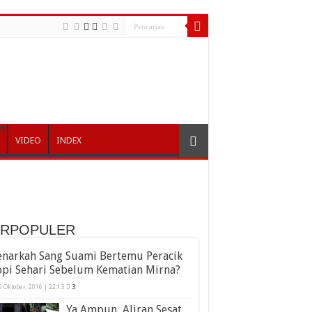
ER
VIDEO
INDEX
ERPOPULER
enarkah Sang Suami Bertemu Peracik
opi Sehari Sebelum Kematian Mirna?
0 Oktober, 2016 | 22:13
3
Ya Ampun, Aliran Sesat