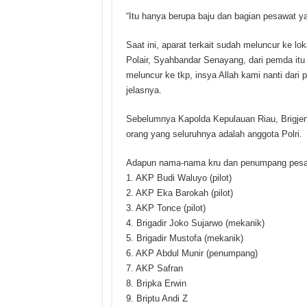
“Itu hanya berupa baju dan bagian pesawat ya
Saat ini, aparat terkait sudah meluncur ke l
Polair, Syahbandar Senayang, dari pemda it
meluncur ke tkp, insya Allah kami nanti dari
jelasnya.
Sebelumnya Kapolda Kepulauan Riau, Brigj
orang yang seluruhnya adalah anggota Polri.
Adapun nama-nama kru dan penumpang pesawa
1. AKP Budi Waluyo (pilot)
2. AKP Eka Barokah (pilot)
3. AKP Tonce (pilot)
4. Brigadir Joko Sujarwo (mekanik)
5. Brigadir Mustofa (mekanik)
6. AKP Abdul Munir (penumpang)
7. AKP Safran
8. Bripka Erwin
9. Briptu Andi Z