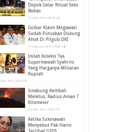
Depok Gelar Ritual Seks
Bebas
13 Mei, 2016 | 08:39
2
Golkar Klaim Megawati
Sudah Putuskan Dukung
Ahok Di Pilgub DKI
13 Agustus, 2016 | 04:06
2
Inilah Koleksi Tas
Supermewah Syahrini
Yang Harganya Miliaran
Rupiah
9 Mei, 2016 | 04:13
1
Sinabung Kembali
Meletus, Radius Aman 7
Kilometer
22 Mei, 2016 | 04:00
1
Ketika Sukmawati
Menyebut Pak Harto
Terlibat G30S