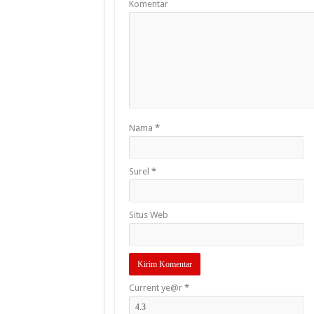
Komentar
Nama
*
Surel
*
Situs Web
Current ye@r
*