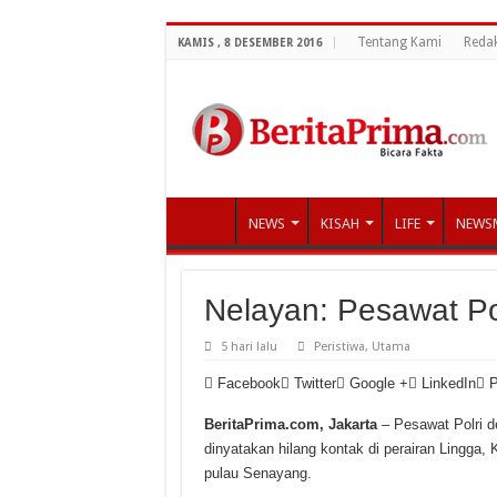
Tentang Kami
Redak
KAMIS , 8 DESEMBER 2016
NEWS
KISAH
LIFE
NEWS
Nelayan: Pesawat Po
5 hari lalu
Peristiwa
,
Utama
Facebook
Twitter
Google +
LinkedIn
P
BeritaPrima.com, Jakarta
– Pesawat Polri d
dinyatakan hilang kontak di perairan Lingga, 
pulau Senayang.