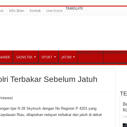
TRANSLATE
si
Info Iklan
Kontak
Live Score
INDOELECTION
SYARIAHCENT
MAKER
SAINSTEK
SPORT
JATIM
lri Terbakar Sebelum Jatuh
T
interest
B
engan tipe N 28 Skytruck dengan No Register P 4201 yang
K
Kepulauan Riau, dilaporkan nelayan terbakar dan jatuh di dekat
2