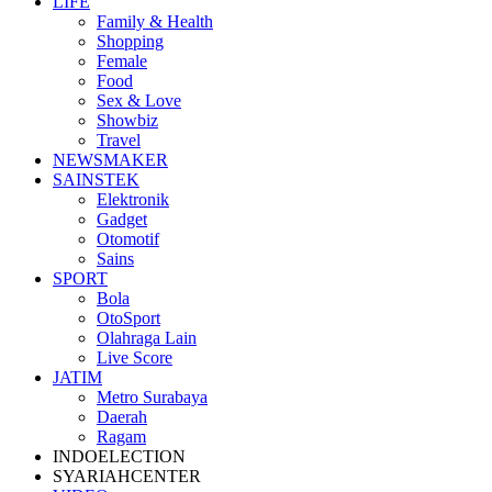
LIFE
Family & Health
Shopping
Female
Food
Sex & Love
Showbiz
Travel
NEWSMAKER
SAINSTEK
Elektronik
Gadget
Otomotif
Sains
SPORT
Bola
OtoSport
Olahraga Lain
Live Score
JATIM
Metro Surabaya
Daerah
Ragam
INDOELECTION
SYARIAHCENTER