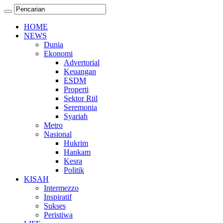
HOME
NEWS
Dunia
Ekonomi
Advertorial
Keuangan
ESDM
Properti
Sektor Riil
Seremonia
Syariah
Metro
Nasional
Hukrim
Hankam
Kesra
Politik
KISAH
Intermezzo
Inspiratif
Sukses
Peristiwa