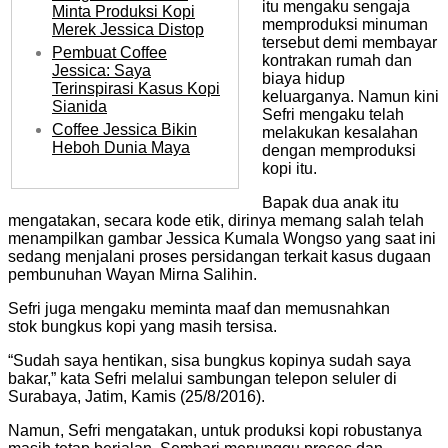
itu mengaku sengaja
Minta Produksi Kopi
memproduksi minuman
Merek Jessica Distop
tersebut demi membayar
Pembuat Coffee
kontrakan rumah dan
Jessica: Saya
biaya hidup
Terinspirasi Kasus Kopi
keluarganya. Namun kini
Sianida
Sefri mengaku telah
Coffee Jessica Bikin
melakukan kesalahan
Heboh Dunia Maya
dengan memproduksi
kopi itu.
Bapak dua anak itu
mengatakan, secara kode etik, dirinya memang salah telah
menampilkan gambar Jessica Kumala Wongso yang saat ini
sedang menjalani proses persidangan terkait kasus dugaan
pembunuhan Wayan Mirna Salihin.
Sefri juga mengaku meminta maaf dan memusnahkan
stok bungkus kopi yang masih tersisa.
“Sudah saya hentikan, sisa bungkus kopinya sudah saya
bakar,” kata Sefri melalui sambungan telepon seluler di
Surabaya, Jatim, Kamis (25/8/2016).
Namun, Sefri mengatakan, untuk produksi kopi robustanya