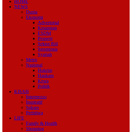
HOME
NEWS
Dunia
Ekonomi
Advertorial
Keuangan
ESDM
Properti
Sektor Riil
Seremonia
Syariah
Metro
Nasional
Hukrim
Hankam
Kesra
Politik
KISAH
Intermezzo
Inspiratif
Sukses
Peristiwa
LIFE
Family & Health
Shopping