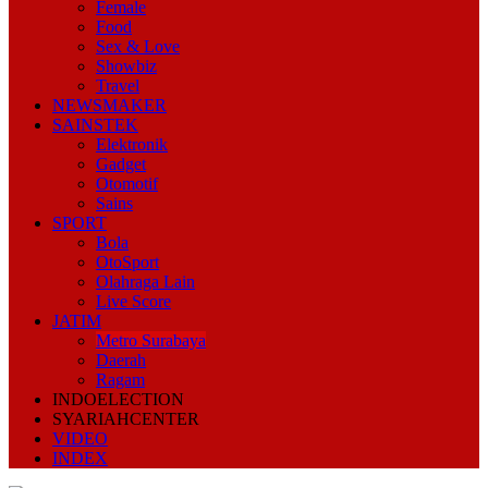
Female
Food
Sex & Love
Showbiz
Travel
NEWSMAKER
SAINSTEK
Elektronik
Gadget
Otomotif
Sains
SPORT
Bola
OtoSport
Olahraga Lain
Live Score
JATIM
Metro Surabaya
Daerah
Ragam
INDOELECTION
SYARIAHCENTER
VIDEO
INDEX