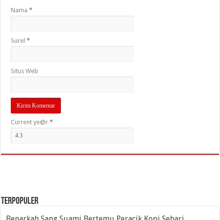
Nama
*
Surel
*
Situs Web
Current ye@r
*
TERPOPULER
Benarkah Sang Suami Bertemu Peracik Kopi Sehari