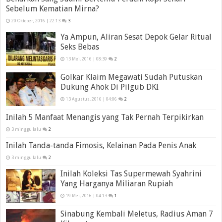
Sebelum Kematian Mirna?
20 Oktober, 2016 | 22:13
3
Ya Ampun, Aliran Sesat Depok Gelar Ritual
Seks Bebas
13 Mei, 2016 | 08:39
2
Golkar Klaim Megawati Sudah Putuskan
Dukung Ahok Di Pilgub DKI
13 Agustus, 2016 | 04:06
2
Inilah 5 Manfaat Menangis yang Tak Pernah Terpikirkan
3 minggu lalu
2
Inilah Tanda-tanda Fimosis, Kelainan Pada Penis Anak
3 minggu lalu
2
Inilah Koleksi Tas Supermewah Syahrini
Yang Harganya Miliaran Rupiah
19 Mei, 2016 | 04:13
1
Sinabung Kembali Meletus, Radius Aman 7