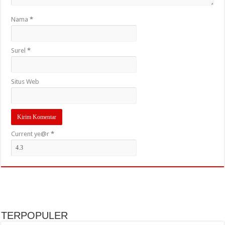
Nama
*
Surel
*
Situs Web
Current ye@r
*
TERPOPULER