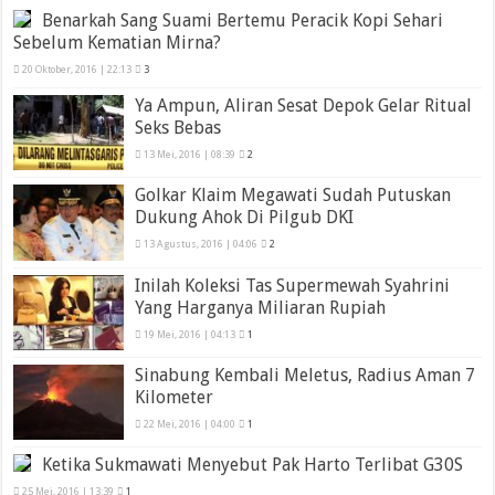
Benarkah Sang Suami Bertemu Peracik Kopi Sehari
Sebelum Kematian Mirna?
20 Oktober, 2016 | 22:13
3
Ya Ampun, Aliran Sesat Depok Gelar Ritual
Seks Bebas
13 Mei, 2016 | 08:39
2
Golkar Klaim Megawati Sudah Putuskan
Dukung Ahok Di Pilgub DKI
13 Agustus, 2016 | 04:06
2
Inilah Koleksi Tas Supermewah Syahrini
Yang Harganya Miliaran Rupiah
19 Mei, 2016 | 04:13
1
Sinabung Kembali Meletus, Radius Aman 7
Kilometer
22 Mei, 2016 | 04:00
1
Ketika Sukmawati Menyebut Pak Harto Terlibat G30S
25 Mei, 2016 | 13:39
1