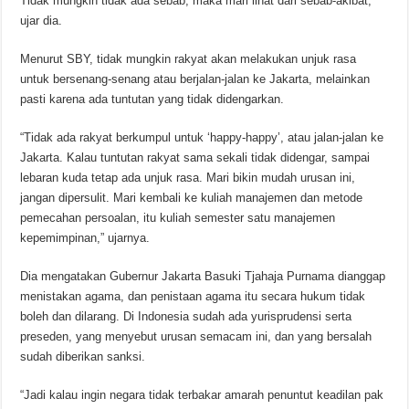
Tidak mungkin tidak ada sebab, maka mari lihat dari sebab-akibat,”
ujar dia.
Menurut SBY, tidak mungkin rakyat akan melakukan unjuk rasa
untuk bersenang-senang atau berjalan-jalan ke Jakarta, melainkan
pasti karena ada tuntutan yang tidak didengarkan.
“Tidak ada rakyat berkumpul untuk ‘happy-happy’, atau jalan-jalan ke
Jakarta. Kalau tuntutan rakyat sama sekali tidak didengar, sampai
lebaran kuda tetap ada unjuk rasa. Mari bikin mudah urusan ini,
jangan dipersulit. Mari kembali ke kuliah manajemen dan metode
pemecahan persoalan, itu kuliah semester satu manajemen
kepemimpinan,” ujarnya.
Dia mengatakan Gubernur Jakarta Basuki Tjahaja Purnama dianggap
menistakan agama, dan penistaan agama itu secara hukum tidak
boleh dan dilarang. Di Indonesia sudah ada yurisprudensi serta
preseden, yang menyebut urusan semacam ini, dan yang bersalah
sudah diberikan sanksi.
“Jadi kalau ingin negara tidak terbakar amarah penuntut keadilan pak