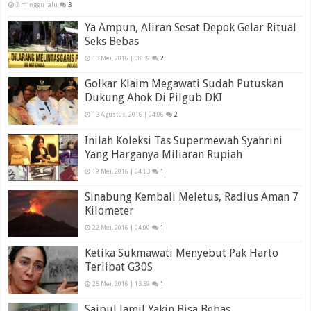
2 minggu lalu
3
Ya Ampun, Aliran Sesat Depok Gelar Ritual
Seks Bebas
13 Mei, 2016 | 08:39
2
Golkar Klaim Megawati Sudah Putuskan
Dukung Ahok Di Pilgub DKI
13 Agustus, 2016 | 04:06
2
Inilah Koleksi Tas Supermewah Syahrini
Yang Harganya Miliaran Rupiah
19 Mei, 2016 | 04:13
1
Sinabung Kembali Meletus, Radius Aman 7
Kilometer
22 Mei, 2016 | 04:00
1
Ketika Sukmawati Menyebut Pak Harto
Terlibat G30S
25 Mei, 2016 | 13:39
1
Saipul Jamil Yakin Bisa Bebas