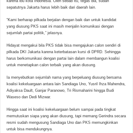
karena ibu kota Indonesia. Oleh sebab itu, tegas dia, sudah
sepatutnya Jakarta harus lebih baik dari daerah lain.
“Kami berharap pilkada berjalan dengan baik dan untuk kandidat
yang diusung PKS saat ini masih menjalin komunikasi dengan
sejumlah partai politik,” jelasnya.
Hidayat mengakui bila PKS tidak bisa mengajukan calon sendiri di
pilkada DKI Jakarta karena keterbatasan kursi di DPRD. Sehingga
harus berkomunikasi dengan partai lain dalam membangun koalisi
untuk menetapkan calon terbaik yang akan diusung.
Ia menyebutkan sejumlah nama yang berpeluang diusung bersama
koalisi kekeluargaan antara lain Sandiaga Uno, Yusril Ihza Mahendra,
Adiyaksa Dault, Ganjar Paranowo, Tri Rismaharini hingga Budi
Waseso dan Dedi Mizwar.
Hingga saat ini koalisi kekeluargaan belum sampai pada tingkat
memutuskan siapa yang akan diusung, tapi memang Gerindra secara
resmi sudah mengusung Sandiaga Uno dan PKS memungkinkan
untuk bisa mendukungnya.