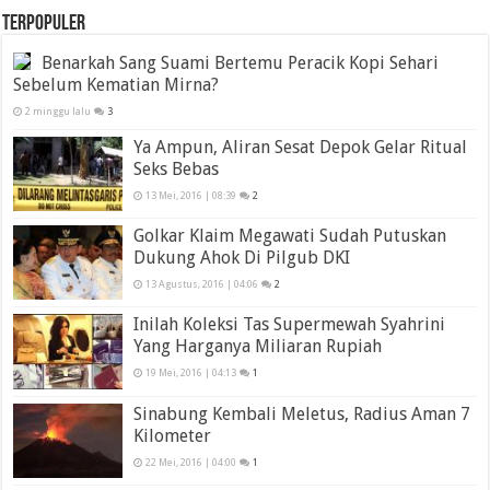
TERPOPULER
Benarkah Sang Suami Bertemu Peracik Kopi Sehari
Sebelum Kematian Mirna?
2 minggu lalu
3
Ya Ampun, Aliran Sesat Depok Gelar Ritual
Seks Bebas
13 Mei, 2016 | 08:39
2
Golkar Klaim Megawati Sudah Putuskan
Dukung Ahok Di Pilgub DKI
13 Agustus, 2016 | 04:06
2
Inilah Koleksi Tas Supermewah Syahrini
Yang Harganya Miliaran Rupiah
19 Mei, 2016 | 04:13
1
Sinabung Kembali Meletus, Radius Aman 7
Kilometer
22 Mei, 2016 | 04:00
1