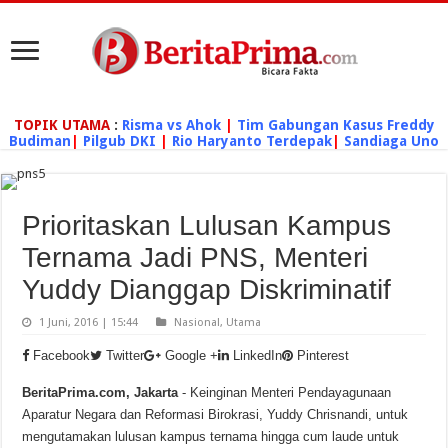
TOPIK UTAMA
:
Risma vs Ahok
|
Tim Gabungan Kasus Freddy
Budiman
|
Pilgub DKI
|
Rio Haryanto Terdepak
|
Sandiaga Uno
Prioritaskan Lulusan Kampus
Ternama Jadi PNS, Menteri
Yuddy Dianggap Diskriminatif
1 Juni, 2016 | 15:44
Nasional
,
Utama
Facebook
Twitter
Google +
LinkedIn
Pinterest
BeritaPrima.com, Jakarta
- Keinginan Menteri Pendayagunaan
Aparatur Negara dan Reformasi Birokrasi, Yuddy Chrisnandi, untuk
mengutamakan lulusan kampus ternama hingga cum laude untuk