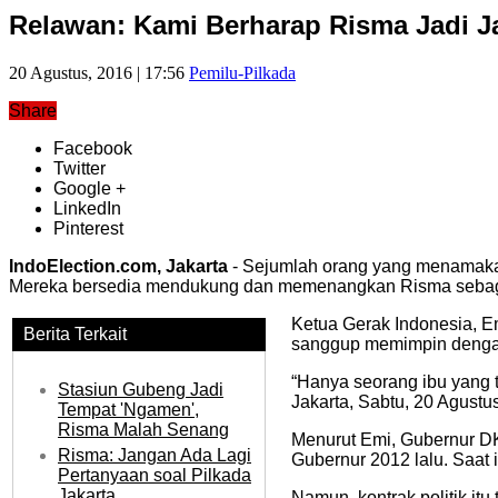
Relawan: Kami Berharap Risma Jadi J
20 Agustus, 2016 | 17:56
Pemilu-Pilkada
Share
Facebook
Twitter
Google +
LinkedIn
Pinterest
IndoElection.com, Jakarta
- Sejumlah orang yang menamakan 
Mereka bersedia mendukung dan memenangkan Risma sebaga
Ketua Gerak Indonesia, 
Berita Terkait
sanggup memimpin dengan 
“Hanya seorang ibu yang 
Stasiun Gubeng Jadi
Jakarta, Sabtu, 20 Agustu
Tempat 'Ngamen',
Risma Malah Senang
Menurut Emi, Gubernur DKI
Risma: Jangan Ada Lagi
Gubernur 2012 lalu. Saat 
Pertanyaan soal Pilkada
Jakarta
Namun, kontrak politik it