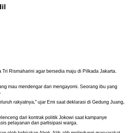
il
ri Rismaharini agar bersedia maju di Pilkada Jakarta.
 yang mau mendengar dan mengayomi. Seorang ibu yang
.
uh rakyatnya,” ujar Emi saat deklarasi di Gedung Juang,
elenceng dari kontrak politik Jokowi saat kampanye
asis pelayanan dan partisipasi warga.
ran oleh kebijakan Ahok. Alih-alih melindungi masyarakat