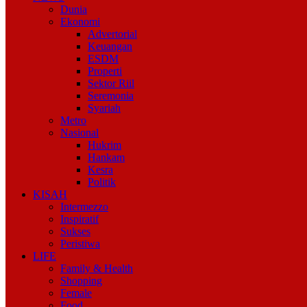
Dunia
Ekonomi
Advertorial
Keuangan
ESDM
Properti
Sektor Riil
Seremonia
Syariah
Metro
Nasional
Hukrim
Hankam
Kesra
Politik
KISAH
Intermezzo
Inspiratif
Sukses
Peristiwa
LIFE
Family & Health
Shopping
Female
Food