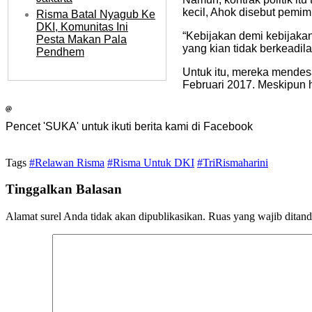
kecil, Ahok disebut pemim
Risma Batal Nyagub Ke
DKI, Komunitas Ini
“Kebijakan demi kebijaka
Pesta Makan Pala
yang kian tidak berkeadil
Pendhem
Untuk itu, mereka mende
Februari 2017. Meskipun h
Pencet 'SUKA' untuk ikuti berita kami di Facebook
Tags
#Relawan Risma
#Risma Untuk DKI
#TriRismaharini
Tinggalkan Balasan
Alamat surel Anda tidak akan dipublikasikan.
Ruas yang wajib ditan