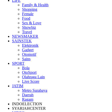
LIFE
Family & Health
Shopping
Female
Food
Sex & Love
Showbiz
Travel
NEWSMAKER
SAINSTEK
Elektronik
Gadget
Otomotif
Sains
SPORT
Bola
OtoSport
Olahraga Lain
Live Score
JATIM
Metro Surabaya
Daerah
Ragam
INDOELECTION
SYARIAHCENTER