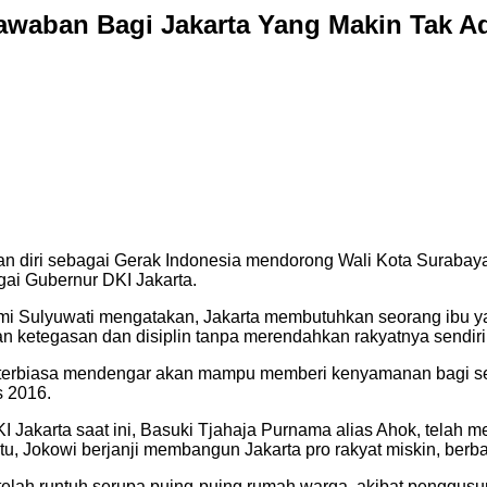
awaban Bagi Jakarta Yang Makin Tak Ad
diri sebagai Gerak Indonesia mendorong Wali Kota Surabaya T
i Gubernur DKI Jakarta.
Emi Sulyuwati mengatakan, Jakarta membutuhkan seorang ibu
ketegasan dan disiplin tanpa merendahkan rakyatnya sendiri
terbiasa mendengar akan mampu memberi kenyamanan bagi selur
s 2016.
 Jakarta saat ini, Basuki Tjahaja Purnama alias Ahok, telah m
itu, Jokowi berjanji membangun Jakarta pro rakyat miskin, berb
u telah runtuh serupa puing-puing rumah warga, akibat penggusu