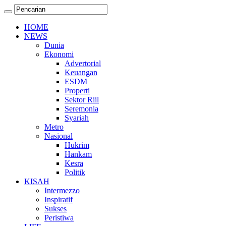
HOME
NEWS
Dunia
Ekonomi
Advertorial
Keuangan
ESDM
Properti
Sektor Riil
Seremonia
Syariah
Metro
Nasional
Hukrim
Hankam
Kesra
Politik
KISAH
Intermezzo
Inspiratif
Sukses
Peristiwa