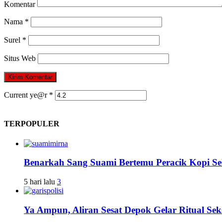
Komentar
Nama
*
Surel
*
Situs Web
Current ye@r
*
TERPOPULER
Benarkah Sang Suami Bertemu Peracik Kopi S
5 hari lalu
3
Ya Ampun, Aliran Sesat Depok Gelar Ritual Sek