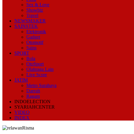
Sex & Love
Showbiz
Travel
NEWSMAKER
SAINSTEK
Elektronik
Gadget
Otomotif
Sains
SPORT
Bola
OtoSport
Olahraga Lain
Live Score
JATIM
Metro Surabaya
Daerah
Ragam
INDOELECTION
SYARIAHCENTER
VIDEO
INDEX