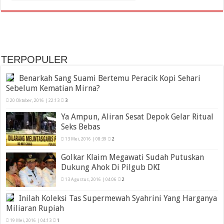
TERPOPULER
Benarkah Sang Suami Bertemu Peracik Kopi Sehari
Sebelum Kematian Mirna?
20 Oktober, 2016 | 22:13
3
Ya Ampun, Aliran Sesat Depok Gelar Ritual
Seks Bebas
13 Mei, 2016 | 08:39
2
Golkar Klaim Megawati Sudah Putuskan
Dukung Ahok Di Pilgub DKI
13 Agustus, 2016 | 04:06
2
Inilah Koleksi Tas Supermewah Syahrini Yang Harganya
Miliaran Rupiah
19 Mei, 2016 | 04:13
1