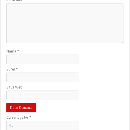
Nama
*
Surel
*
Situs Web
Current ye@r
*