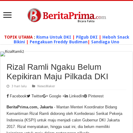
TOPIK UTAMA
:
Risma Untuk DKI
|
Pilgub DKI
|
Heboh Snack
Bikini
|
Pengakuan Freddy Budiman
|
Sandiaga Uno
Rizal Ramli Ngaku Belum
Kepikiran Maju Pilkada DKI
3 hari lalu
NewsMaker
Facebook
Twitter
Google +
LinkedIn
Pinterest
BeritaPrima.com, Jakarta
- Mantan Menteri Koordinator Bidang
Kemaritiman Rizal Ramli didorong oleh Konfederasi Serikat Pekerja
Indonesia (KSPI) untuk maju menjadi calon Gubernur DKI Jakarta
2017. Rizal menyatakan, hingga saat ini, dia belum memiliki