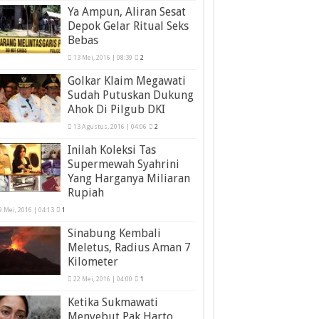
Ya Ampun, Aliran Sesat
Depok Gelar Ritual Seks
Bebas
13 Mei, 2016 | 08:39
2
Golkar Klaim Megawati
Sudah Putuskan Dukung
Ahok Di Pilgub DKI
13 Agustus, 2016 | 04:06
2
Inilah Koleksi Tas
Supermewah Syahrini
Yang Harganya Miliaran
Rupiah
9 Mei, 2016 | 04:13
1
Sinabung Kembali
Meletus, Radius Aman 7
Kilometer
22 Mei, 2016 | 04:00
1
Ketika Sukmawati
Menyebut Pak Harto