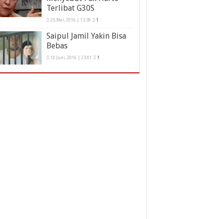
Terlibat G30S
25 Mei, 2016 | 13:39
1
Saipul Jamil Yakin Bisa
Bebas
10 Juni, 2016 | 23:01
1