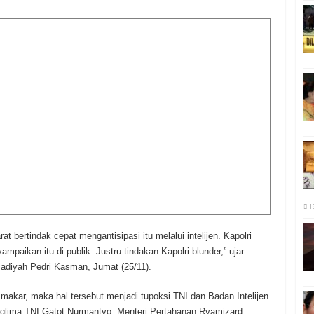
1
t bertindak cepat mengantisipasi itu melalui intelijen. Kapolri
paikan itu di publik. Justru tindakan Kapolri blunder,” ujar
diyah Pedri Kasman, Jumat (25/11).
makar, maka hal tersebut menjadi tupoksi TNI dan Badan Intelijen
anglima TNI Gatot Nurmantyo, Menteri Pertahanan Ryamizard