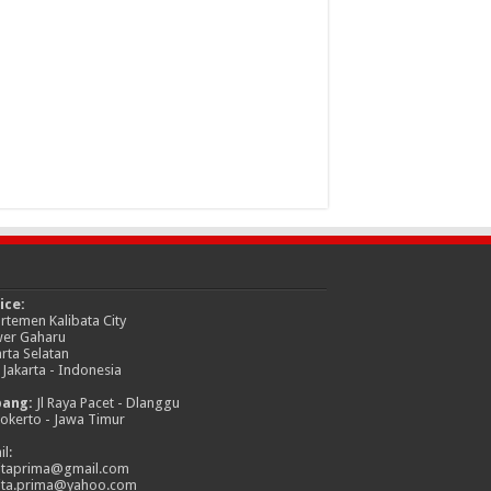
ice:
rtemen Kalibata City
er Gaharu
arta Selatan
 Jakarta - Indonesia
bang:
Jl Raya Pacet - Dlanggu
okerto - Jawa Timur
l:
itaprima@gmail.com
ita.prima@yahoo.com