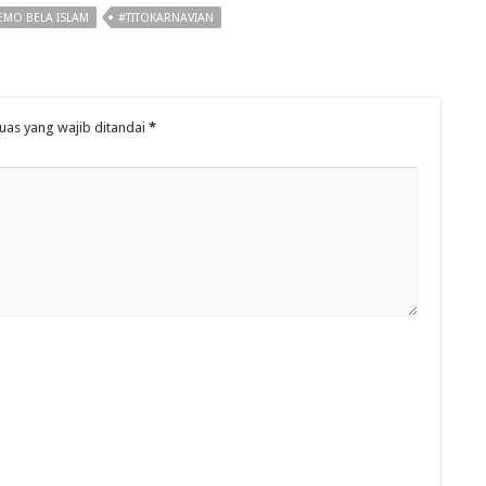
EMO BELA ISLAM
#TITOKARNAVIAN
uas yang wajib ditandai
*