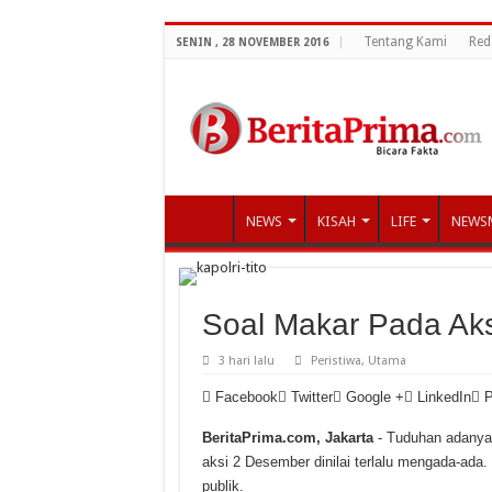
Tentang Kami
Red
SENIN , 28 NOVEMBER 2016
NEWS
KISAH
LIFE
NEWS
Soal Makar Pada Aksi
3 hari lalu
Peristiwa
,
Utama
Facebook
Twitter
Google +
LinkedIn
P
BeritaPrima.com, Jakarta
- Tuduhan adanya 
aksi 2 Desember dinilai terlalu mengada-ada.
publik.