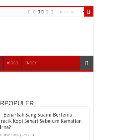
ER
VIDEO
INDEX
ERPOPULER
Benarkah Sang Suami Bertemu
racik Kopi Sehari Sebelum Kematian
irna?
0 Oktober, 2016 | 22:13
3