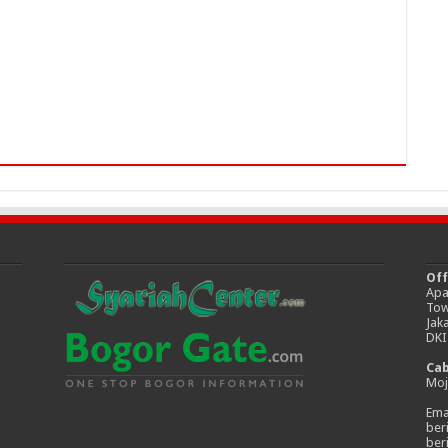
Off
Apa
Tow
Jak
DKI
Ca
Moj
Emai
ber
ber