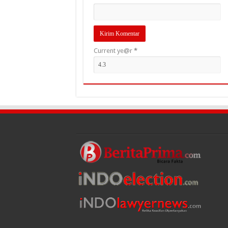
Current ye@r
*