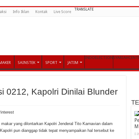
TRANSLATE
aksi
Info Iklan
Kontak
Live Score
INDOELECTION
SYARIAHCENT
MAKER
SAINSTEK
SPORT
JATIM
 0212, Kapolri Dinilai Blunder
T
interest
Pe
makar yang dilontarkan Kapolri Jenderal Tito Karnavian dalam
M
 Kapolri pun dianggap tidak tepat menyampaikan hal tersebut ke
2