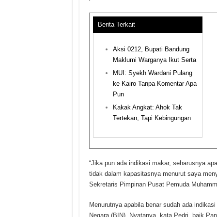
Berita Terkait
Aksi 0212, Bupati Bandung
Maklumi Warganya Ikut Serta
MUI: Syekh Wardani Pulang
ke Kairo Tanpa Komentar Apa
Pun
Kakak Angkat: Ahok Tak
Tertekan, Tapi Kebingungan
“Jika pun ada indikasi makar, seharusnya apara
tidak dalam kapasitasnya menurut saya menyam
Sekretaris Pimpinan Pusat Pemuda Muhamma
Menurutnya apabila benar sudah ada indikasi 
Negara (BIN). Nyatanya, kata Pedri, baik P