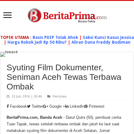
TOPIK UTAMA
:
Basis PDIP Tolak Ahok
|
Saksi Kunci Kasus Jessica
|
Harga Rokok Jadi Rp 50 Ribu?
|
Aliran Dana Freddy Budiman
Syuting Film Dokumenter,
Seniman Aceh Tewas Terbawa
Ombak
23 Juli, 2016 | 02:46
Peristiwa
Facebook
Twitter
Google +
LinkedIn
Pinterest
BeritaPrima.com, Banda Aceh
- Darul Qutni (50), pembuat cerita
Tuan Tapak, tewas setelah terbawa ombak dan jatuh ke laut saat
melakukan syuting film dokumenter di Aceh Selatan, Jumat