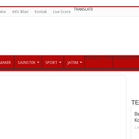
TRANSLATE
aksi
Info Iklan
Kontak
Live Score
INDOELECTION
SYARIAHCENT
MAKER
SAINSTEK
SPORT
JATIM
T
B
K
2