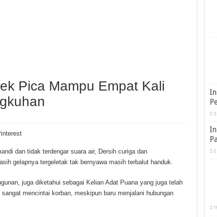
ek Pica Mampu Empat Kali
In
ngkuhan
Pe
3
In
interest
Pa
ndi dan tidak terdengar suara air, Dersih curiga dan
2
ih gelapnya tergeletak tak bernyawa masih terbalut handuk.
gunan, juga diketahui sebagai Kelian Adat Puana yang juga telah
u sangat mencintai korban, meskipun baru menjalani hubungan
1