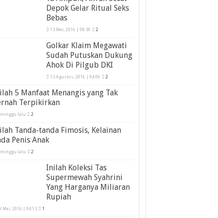
Depok Gelar Ritual Seks
Bebas
13 Mei, 2016 | 08:39
2
Golkar Klaim Megawati
Sudah Putuskan Dukung
Ahok Di Pilgub DKI
13 Agustus, 2016 | 04:06
2
ilah 5 Manfaat Menangis yang Tak
rnah Terpikirkan
 minggu lalu
2
ilah Tanda-tanda Fimosis, Kelainan
da Penis Anak
 minggu lalu
2
Inilah Koleksi Tas
Supermewah Syahrini
Yang Harganya Miliaran
Rupiah
9 Mei, 2016 | 04:13
1