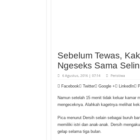
Sebelum Tewas, Kak
Ngeseks Sama Seli
6 Agustus, 2016 | 07:14
Peristiwa
Facebook
Twitter
Google +
LinkedIn
P
Namun setelah 15 menit tidak keluar kamar ma
mengeceknya. Alahkah kagetnya melihat kekas
Pica menurut Dersih selain sebagai buruh ban
memiliki istri dan anak-anak. Dersih mengak
gelap selama tiga bulan.