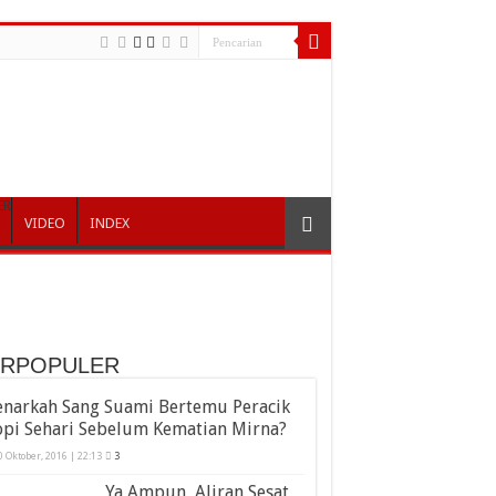
ER
VIDEO
INDEX
ERPOPULER
enarkah Sang Suami Bertemu Peracik
opi Sehari Sebelum Kematian Mirna?
0 Oktober, 2016 | 22:13
3
Ya Ampun, Aliran Sesat