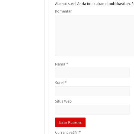
Alamat surel Anda tidak akan dipublikasikan.
R
Komentar
Nama
*
Surel
*
Situs Web
Current ye@r
*