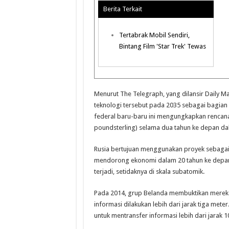
Berita Terkait
Tertabrak Mobil Sendiri,
Bintang Film 'Star Trek' Tewas
Menurut The Telegraph, yang dilansir Daily 
teknologi tersebut pada 2035 sebagai bagian 
federal baru-baru ini mengungkapkan rencana u
poundsterling) selama dua tahun ke depan dal
Rusia bertujuan menggunakan proyek sebaga
mendorong ekonomi dalam 20 tahun ke depan. 
terjadi, setidaknya di skala subatomik.
Pada 2014, grup Belanda membuktikan mereka b
informasi dilakukan lebih dari jarak tiga met
untuk mentransfer informasi lebih dari jarak 10