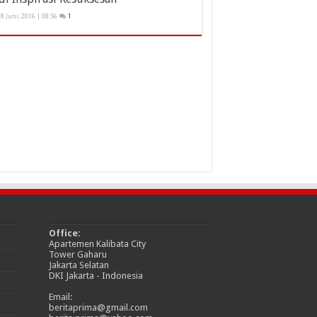
8 Juni, 2016 | 08:56
1
Office:
Apartemen Kalibata City
Tower Gaharu
Jakarta Selatan
DKI Jakarta - Indonesia
Email:
beritaprima@gmail.com