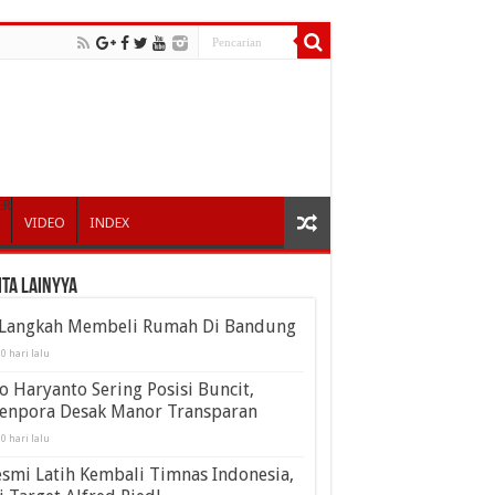
ER
VIDEO
INDEX
ita Lainyya
 Langkah Membeli Rumah Di Bandung
0 hari lalu
o Haryanto Sering Posisi Buncit,
enpora Desak Manor Transparan
0 hari lalu
smi Latih Kembali Timnas Indonesia,