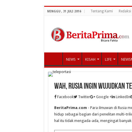
Tentang Kami
Redaksi
MINGGU , 31 JULI 2016
NEWS
KISAH
LIFE
NEWS
Wah, Rusia Ingin Wujudkan Te
Facebook
Twitter
Google +
LinkedIn
BeritaPrima.com
- Para ilmuwan di Rusia m
hidup sebagai bagian dari penelitan multi-t
hal itu tidak mengada-ada, mengingat banyak tek