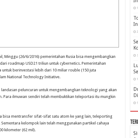
In
1
T
In
2
Se
Ko
3
Mail, Minggu (26/6/2016) pemerintahan Rusia bisa mengembangkan
dari roadmap USD21 triliun untuk cybernetics. Pemerintahan
Lu
ntuk berinvestasi lebih dari 10 miliar rouble (150 juta
Se
am National Technology Initiative.
1
Du
i landasan peluncuran untuk mengembangkan teknologi yang akan
Di
Para ilmuwan sendiri telah membuktikan teleportasi itu mungkin
5
isa mentransfer sifat-sifat satu atom ke yang lain, teleporting
Ter
er. Sementara kelompok lain telah menggunakan partikel cahaya
0 kilometer (62 mil).
S