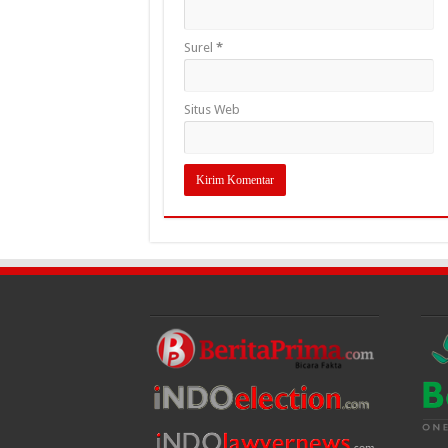
Surel
*
Situs Web