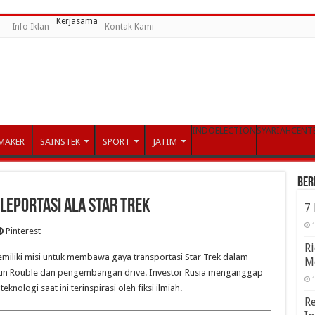
Kerjasama
Info Iklan
Kontak Kami
INDOELECTION
SYARIAHCENT
MAKER
SAINSTEK
SPORT
JATIM
Ber
leportasi Ala Star Trek
7
1
Pinterest
Ri
emiliki misi untuk membawa gaya transportasi Star Trek dalam
M
riliun Rouble dan pengembangan drive. Investor Rusia menganggap
1
nologi saat ini terinspirasi oleh fiksi ilmiah.
Re