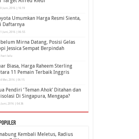
i Target Alfred Riedl
0 Juni, 2016 | 16:19
oyota Umumkan Harga Resmi Sienta,
i Daftarnya
1 Juni, 2016 | 06:55
belum Mirna Datang, Posisi Gelas
pi Jessica Sempat Berpindah
 hari lalu
ar Biasa, Harga Raheem Sterling
tara 11 Pemain Terbaik Inggris
4 Mei, 2016 | 06:15
a Pendiri ‘Teman Ahok’ Ditahan dan
isolasi Di Singapura, Mengapa?
 Juni, 2016 | 04:36
populer
inabung Kembali Meletus, Radius