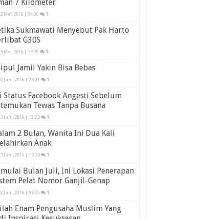
man 7 Kilometer
2 Mei, 2016 | 04:00
1
etika Sukmawati Menyebut Pak Harto
rlibat G30S
5 Mei, 2016 | 13:39
1
ipul Jamil Yakin Bisa Bebas
0 Juni, 2016 | 23:01
1
i Status Facebook Angesti Sebelum
itemukan Tewas Tanpa Busana
3 Juni, 2016 | 12:23
1
lam 2 Bulan, Wanita Ini Dua Kali
elahirkan Anak
3 Juni, 2016 | 13:33
1
mulai Bulan Juli, Ini Lokasi Penerapan
stem Pelat Nomor Ganjil-Genap
8 Juni, 2016 | 05:05
1
nilah Enam Pengusaha Muslim Yang
di Inspirasi Kesuksesan