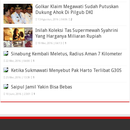
Golkar Klaim Megawati Sudah Putuskan
Dukung Ahok Di Pilgub DKI
13 Agustus, 2016 | 04:06
2
Inilah Koleksi Tas Supermewah Syahrini
Yang Harganya Miliaran Rupiah
19 Mei, 2016 | 04:13
1
Sinabung Kembali Meletus, Radius Aman 7 Kilometer
22 Mei, 2016 | 04:00
1
Ketika Sukmawati Menyebut Pak Harto Terlibat G30S
25 Mei, 2016 | 13:39
1
Saipul Jamil Yakin Bisa Bebas
10 Juni, 2016 | 23:01
1