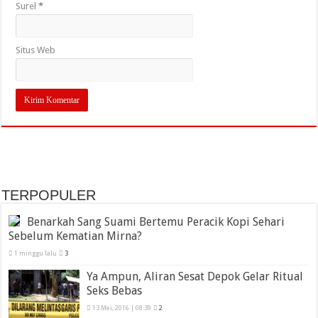
Surel
*
Situs Web
TERPOPULER
Benarkah Sang Suami Bertemu Peracik Kopi Sehari
Sebelum Kematian Mirna?
1 minggu lalu
3
Ya Ampun, Aliran Sesat Depok Gelar Ritual
Seks Bebas
13 Mei, 2016 | 08:39
2