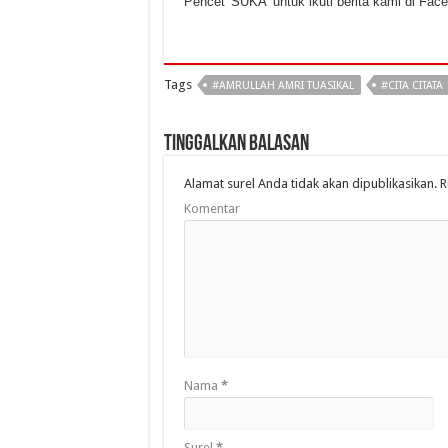
Pencet 'SUKA' untuk ikuti berita kami di Fac
Tags
#AMRULLAH AMRI TUASIKAL
#CITA CITATA
Tinggalkan Balasan
Alamat surel Anda tidak akan dipublikasikan.
R
Komentar
Nama
*
Surel
*