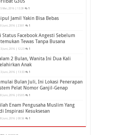
rlibat G30S
5 Mei, 2016 | 13:39
1
ipul Jamil Yakin Bisa Bebas
0 Juni, 2016 | 23:01
1
i Status Facebook Angesti Sebelum
itemukan Tewas Tanpa Busana
3 Juni, 2016 | 12:23
1
lam 2 Bulan, Wanita Ini Dua Kali
elahirkan Anak
3 Juni, 2016 | 13:33
1
mulai Bulan Juli, Ini Lokasi Penerapan
stem Pelat Nomor Ganjil-Genap
8 Juni, 2016 | 05:05
1
nilah Enam Pengusaha Muslim Yang
di Inspirasi Kesuksesan
8 Juni, 2016 | 08:56
1