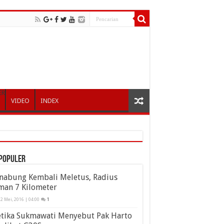
ER
VIDEO
INDEX
populer
inabung Kembali Meletus, Radius
man 7 Kilometer
2 Mei, 2016 | 04:00
1
etika Sukmawati Menyebut Pak Harto