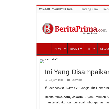
Tentang Kami
Red
MINGGU , 7 AGUSTUS 2016
NEWS
KISAH
LIFE
NEWS
Ini Yang Disampaikan
23 jam lalu
Showbiz
Facebook
Twitter
Google +
LinkedIn
BeritaPrima.com, Jakarta
- Ayah Amrullah Am
mau terlalu ikut campur soal hubungan asmar