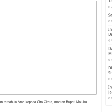
Te
2
Sa
1
In
D
1
Da
M
1
Di
Si
1
I
Ja
1
an terdahulu Amri kepada Cita Citata, mantan Bupati Maluku