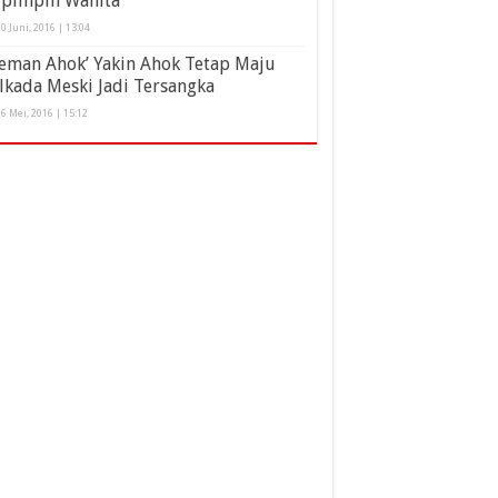
ipimpin Wanita
0 Juni, 2016 | 13:04
eman Ahok’ Yakin Ahok Tetap Maju
lkada Meski Jadi Tersangka
6 Mei, 2016 | 15:12