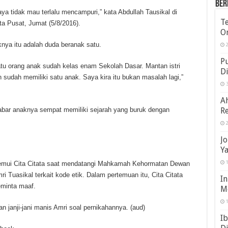
Ber
ya tidak mau terlalu mencampuri,” kata Abdullah Tausikal di
T
a Pusat, Jumat (5/8/2016).
O
nya itu adalah duda beranak satu.
2
Pu
tu orang anak sudah kelas enam Sekolah Dasar. Mantan istri
Di
 sudah memiliki satu anak. Saya kira itu bukan masalah lagi,”
3
Ah
Re
 kabar anaknya sempat memiliki sejarah yang buruk dengan
2
Jo
Ya
1
nemui Cita Citata saat mendatangi Mahkamah Kehormatan Dewan
Tuasikal terkait kode etik. Dalam pertemuan itu, Cita Citata
In
eminta maaf.
Me
1
an janji-jani manis Amri soal pernikahannya. (aud)
Ib