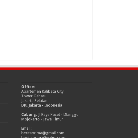
Office:
Apartemen Kalibata City
Tower Gaharu
Jakarta Selatan
DKI Jakarta - Indonesia
Cabang:
Jl Raya Pacet - Dlanggu
Mojokerto - Jawa Timur
Email:
beritaprima@gmail.com
berita.prima@yahoo.com