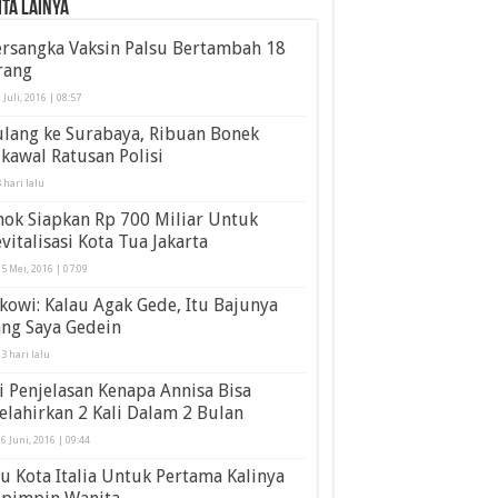
ita Lainya
ersangka Vaksin Palsu Bertambah 18
rang
 Juli, 2016 | 08:57
lang ke Surabaya, Ribuan Bonek
kawal Ratusan Polisi
 hari lalu
ok Siapkan Rp 700 Miliar Untuk
vitalisasi Kota Tua Jakarta
5 Mei, 2016 | 07:09
kowi: Kalau Agak Gede, Itu Bajunya
ng Saya Gedein
3 hari lalu
i Penjelasan Kenapa Annisa Bisa
lahirkan 2 Kali Dalam 2 Bulan
6 Juni, 2016 | 09:44
u Kota Italia Untuk Pertama Kalinya