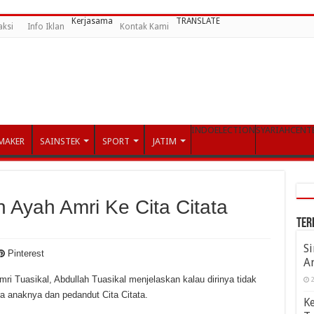
Kerjasama
TRANSLATE
aksi
Info Iklan
Kontak Kami
INDOELECTION
SYARIAHCENT
MAKER
SAINSTEK
SPORT
JATIM
 Ayah Amri Ke Cita Citata
Ter
S
Pinterest
A
ri Tuasikal, Abdullah Tuasikal menjelaskan kalau dirinya tidak
2
a anaknya dan pedandut Cita Citata.
K