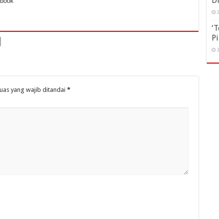
D
ebook
2
‘T
Pi
2
uas yang wajib ditandai
*