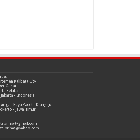
ice:
rtemen Kalibata City
er Gaharu
arta Selatan
 Jakarta - Indonesia
bang:
Jl Raya Pacet - Dlanggu
okerto - Jawa Timur
l:
itaprima@gmail.com
ita.prima@yahoo.com