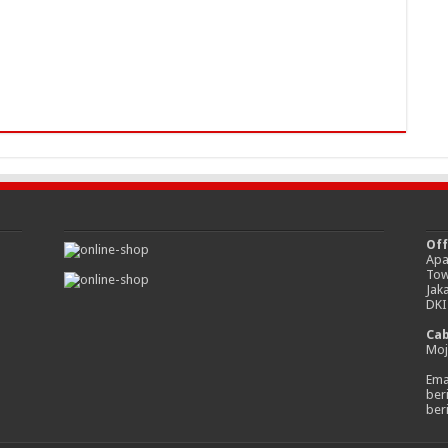
Off
Apa
Tow
Jak
DKI
Ca
Moj
Emai
ber
ber