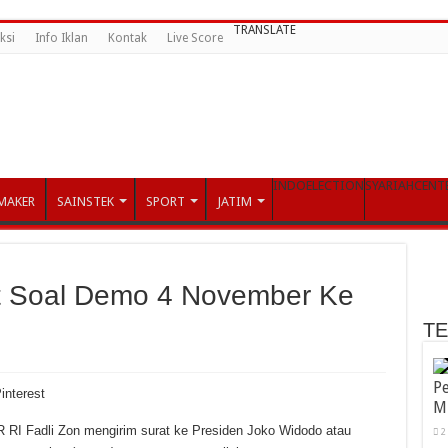
TRANSLATE
ksi
Info Iklan
Kontak
Live Score
INDOELECTION
SYARIAHCENT
MAKER
SAINSTEK
SPORT
JATIM
at Soal Demo 4 November Ke
T
Pe
interest
M
 RI Fadli Zon mengirim surat ke Presiden Joko Widodo atau
2