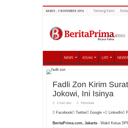
Tentang Kami
Reda
KAMIS , 3 NOVEMBER 2016
NEWS
KISAH
LIFE
NEWS
Fadli Zon Kirim Sur
Jokowi, Ini Isinya
2 hari lalu
Peristiwa
Facebook
Twitter
Google +
LinkedIn
P
BeritaPrima.com, Jakarta
- Wakil Ketua DPR