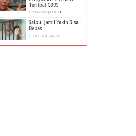
Terlibat G30S
25 Mei, 2016 | 13:39
1
Saipul Jamil Yakin Bisa
Bebas
10 Juni, 2016 | 23:01
1