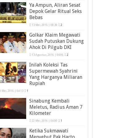
Ya Ampun, Aliran Sesat
Depok Gelar Ritual Seks
Bebas
13 Mei, 2016 | 08:39
2
Golkar Klaim Megawati
Sudah Putuskan Dukung
Ahok Di Pilgub DKI
13 Agustus, 2016 | 04:06
2
Inilah Koleksi Tas
Supermewah Syahrini
Yang Harganya Miliaran
Rupiah
9 Mei, 2016 | 04:13
1
Sinabung Kembali
Meletus, Radius Aman 7
Kilometer
22 Mei, 2016 | 04:00
1
Ketika Sukmawati
Menyebut Pak Harto