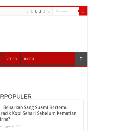
ER
VIDEO
INDEX
ERPOPULER
Benarkah Sang Suami Bertemu
racik Kopi Sehari Sebelum Kematian
irna?
 minggu lalu
3