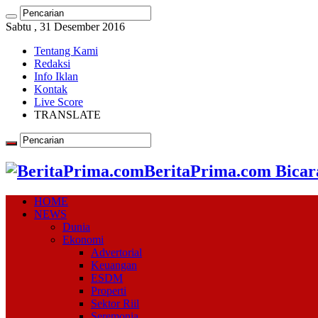
Sabtu , 31 Desember 2016
Tentang Kami
Redaksi
Info Iklan
Kontak
Live Score
TRANSLATE
BeritaPrima.com Bicar
HOME
NEWS
Dunia
Ekonomi
Advertorial
Keuangan
ESDM
Properti
Sektor Riil
Seremonia