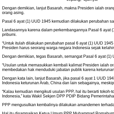
Dengan demikian, lanjut Basarah, makna Presiden ialah oran
orang asing.
Pasal 6 ayat (1) UUD 1945 kemudian dilakukan perubahan s
Landasannya karena dalam perkembangannya Pasal 6 ayat (1) 
pribumi.
“Untuk itulah dilakukan perubahan pasal 6 ayat (1) UUD 1945
Presiden harus seorang warga negara Indonesia sejak kelahi
Dengan demikian, tegas Basarah, semangat Pasal 6 ayat (1)
“Usulan untuk memasukkan kembali kalimat Presiden ialah orang
membedakan hak menduduki jabatan publik karena keturunan,
Dengan kata lain, lanjut Basarah, jika pasal 6 ayat 1 UUD 1
Indonesia keturunan Arab, China dan lain sebagainya, meskip
“Kalau kemudian mengikuti usulan PPP, hal itu berarti tokoh-
Indonesia,” kata Wakil Sekjen DPP PDIP Bidang Pemerintahan
PPP mengusulkan kembalinya dilakukan amandemen terhadap
Hal itu disampaikan Ketua Umum PPP Muhammad Romahurmuzi