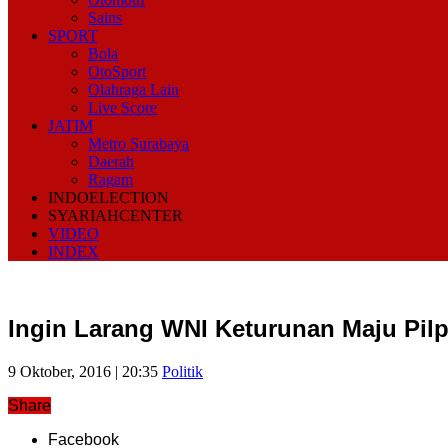
Sains
SPORT
Bola
OtoSport
Olahraga Lain
Live Score
JATIM
Metro Surabaya
Daerah
Ragam
INDOELECTION
SYARIAHCENTER
VIDEO
INDEX
Ingin Larang WNI Keturunan Maju Pilp
9 Oktober, 2016 | 20:35
Politik
Share
Facebook