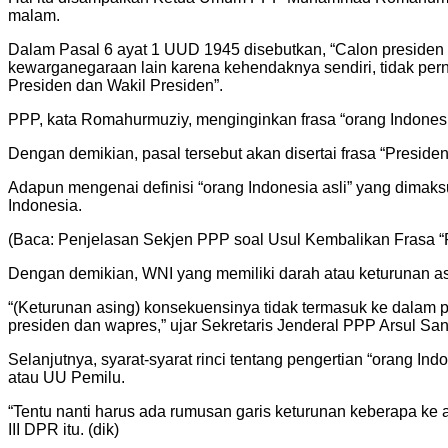
malam.
Dalam Pasal 6 ayat 1 UUD 1945 disebutkan, “Calon presiden 
kewarganegaraan lain karena kehendaknya sendiri, tidak pe
Presiden dan Wakil Presiden”.
PPP, kata Romahurmuziy, menginginkan frasa “orang Indonesi
Dengan demikian, pasal tersebut akan disertai frasa “Presiden 
Adapun mengenai definisi “orang Indonesia asli” yang dimaks
Indonesia.
(Baca: Penjelasan Sekjen PPP soal Usul Kembalikan Frasa “Pr
Dengan demikian, WNI yang memiliki darah atau keturunan as
“(Keturunan asing) konsekuensinya tidak termasuk ke dalam pen
presiden dan wapres,” ujar Sekretaris Jenderal PPP Arsul San
Selanjutnya, syarat-syarat rinci tentang pengertian “orang I
atau UU Pemilu.
“Tentu nanti harus ada rumusan garis keturunan keberapa ke
III DPR itu. (dik)