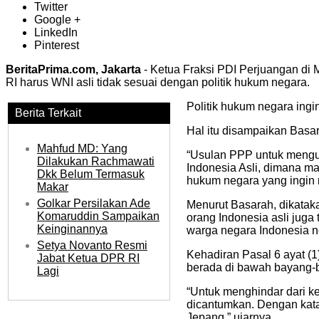
Twitter
Google +
LinkedIn
Pinterest
BeritaPrima.com, Jakarta
- Ketua Fraksi PDI Perjuangan di
RI harus WNI asli tidak sesuai dengan politik hukum negara.
Politik hukum negara ing
Berita Terkait
Hal itu disampaikan Basar
Mahfud MD: Yang
“Usulan PPP untuk mengub
Dilakukan Rachmawati
Indonesia Asli, dimana ma
Dkk Belum Termasuk
hukum negara yang ingin 
Makar
Golkar Persilakan Ade
Menurut Basarah, dikatak
Komaruddin Sampaikan
orang Indonesia asli jug
Keinginannya
warga negara Indonesia no
Setya Novanto Resmi
Kehadiran Pasal 6 ayat (
Jabat Ketua DPR RI
berada di bawah bayang-
Lagi
“Untuk menghindar dari k
dicantumkan. Dengan kata
Jepang,” ujarnya.