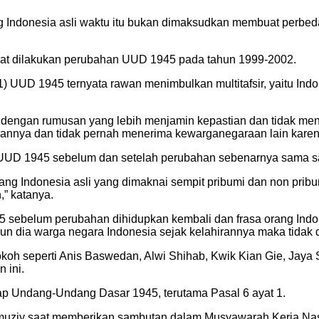
g Indonesia asli waktu itu bukan dimaksudkan membuat perbed
aat dilakukan perubahan UUD 1945 pada tahun 1999-2002.
UUD 1945 ternyata rawan menimbulkan multitafsir, yaitu Indon
 dengan rumusan yang lebih menjamin kepastian dan tidak menim
rannya dan tidak pernah menerima kewarganegaraan lain karen
 UUD 1945 sebelum dan setelah perubahan sebenarnya sama saj
 Indonesia asli yang dimaknai sempit pribumi dan non pribumi s
” katanya.
945 sebelum perubahan dihidupkan kembali dan frasa orang Ind
un dia warga negara Indonesia sejak kelahirannya maka tidak 
tokoh seperti Anis Baswedan, Alwi Shihab, Kwik Kian Gie, Jaya 
 ini.
 Undang-Undang Dasar 1945, terutama Pasal 6 ayat 1.
y saat memberikan sambutan dalam Musyawarah Kerja Nasion