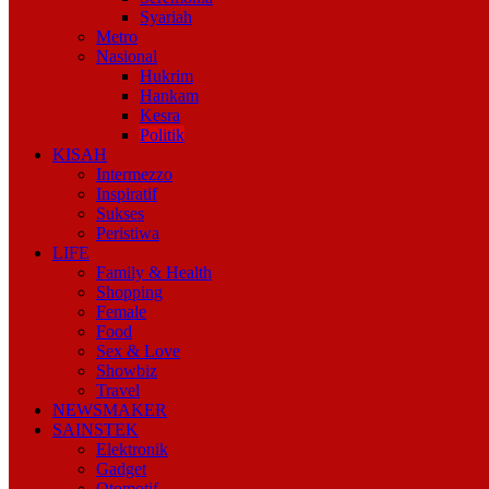
Syariah
Metro
Nasional
Hukrim
Hankam
Kesra
Politik
KISAH
Intermezzo
Inspiratif
Sukses
Peristiwa
LIFE
Family & Health
Shopping
Female
Food
Sex & Love
Showbiz
Travel
NEWSMAKER
SAINSTEK
Elektronik
Gadget
Otomotif