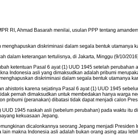
 MPR RI, Ahmad Basarah menilai, usulan PPP tentang amande
in menghapuskan diskriminasi dalam segala bentuk utamanya k
ah dalam keterangan tertulisnya, di Jakarta, Minggu (9/10/2016)
ah ketentuan Pasal 6 ayat (1) UUD 1945 setelah perubahan ag
kna Indonesia asli yang dimaksudkan adalah pribumi merupakan
menghapuskan diskriminasi dalam segala bentuk utamanya kare
an ahistoris karena sejatinya Pasal 6 ayat (1) UUD 1945 sebe
a tidak pernah dimaksudkan untuk membedakan hanya warga neg
n pribumi (peranakan) dibatasi tidak dapat menjadi calon Pres
1) UUD 1945 naskah asli (sebelum perubahan) pada waktu itu d
bayang kekuasaan Jepang.
emungkinan dicalonkannya seorang Jepang menjadi Presiden In
 lain makna Indonesia asli adalah bukan orang asing atau leb