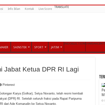
TRANSLATE
ksi
Info Iklan
Kontak
Live Score
INDOELECTION
SYARIAHCENT
MAKER
SAINSTEK
SPORT
JATIM
i Jabat Ketua DPR RI Lagi
TER
Pinterest
Pe
 Golongan Karya (Golkar), Setya Novanto, telah resmi kembali
M
yat (DPR) RI. Setelah seluruh fraksi pada Rapat Paripurna
2
 RI dari Ade Komarudin ke Setya Novanto.