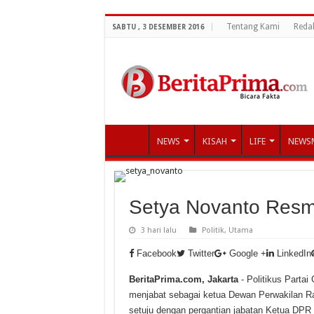
Tentang Kami
Reda
SABTU , 3 DESEMBER 2016
NEWS
KISAH
LIFE
NEWS
Setya Novanto Resm
3 hari lalu
Politik
,
Utama
Facebook
Twitter
Google +
LinkedIn
BeritaPrima.com, Jakarta
- Politikus Partai
menjabat sebagai ketua Dewan Perwakilan Rak
setuju dengan pergantian jabatan Ketua DPR