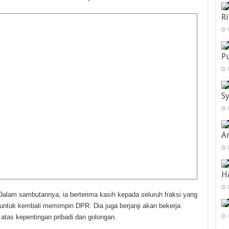
Ri
1
P
1
Sy
1
A
2
Ha
2
alam sambutannya, ia berterima kasih kepada seluruh fraksi yang
tuk kembali memimpin DPR. Dia juga berjanji akan bekerja
tas kepentingan pribadi dan golongan.
1