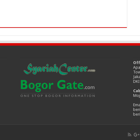
Off
Apa
Tow
Jak
DKI
Ca
Moj
Emai
ber
ber