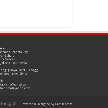
ice:
rtemen Kalibata City
er Gaharu
arta Selatan
 Jakarta - Indonesia
bang:
Jl Raya Pacet - Dlanggu
okerto - Jawa Timur
l:
itaprima@gmail.com
ita.prima@yahoo.com
Powered & Designed by GressComm