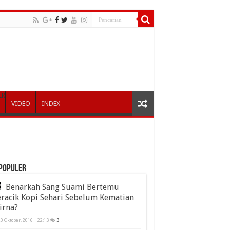
ER
VIDEO
INDEX
POPULER
Benarkah Sang Suami Bertemu
racik Kopi Sehari Sebelum Kematian
irna?
0 Oktober, 2016 | 22:13
3