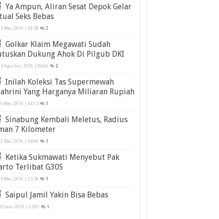
Ya Ampun, Aliran Sesat Depok Gelar
tual Seks Bebas
3 Mei, 2016 | 08:39
2
Golkar Klaim Megawati Sudah
utuskan Dukung Ahok Di Pilgub DKI
3 Agustus, 2016 | 04:06
2
Inilah Koleksi Tas Supermewah
ahrini Yang Harganya Miliaran Rupiah
9 Mei, 2016 | 04:13
1
Sinabung Kembali Meletus, Radius
man 7 Kilometer
2 Mei, 2016 | 04:00
1
Ketika Sukmawati Menyebut Pak
rto Terlibat G30S
5 Mei, 2016 | 13:39
1
Saipul Jamil Yakin Bisa Bebas
0 Juni, 2016 | 23:01
1