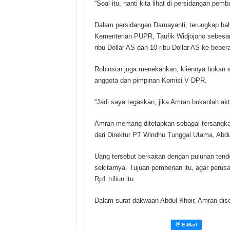
“Soal itu, nanti kita lihat di persidangan pe
Dalam persidangan Damayanti, terungkap ba
Kementerian PUPR, Taufik Widjojono sebesar 
ribu Dollar AS dan 10 ribu Dollar AS ke bebe
Robinson juga menekankan, kliennya bukan a
anggota dan pimpinan Komisi V DPR.
“Jadi saya tegaskan, jika Amran bukanlah akto
Amran memang ditetapkan sebagai tersangka 
dari Direktur PT Windhu Tunggal Utama, Abdu
Uang tersebut berkaitan dengan puluhan tende
sekitarnya. Tujuan pemberian itu, agar peru
Rp1 triliun itu.
Dalam surat dakwaan Abdul Khoir, Amran diseb