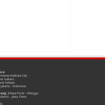
ice:
rtemen Kalibata City
er Gaharu
arta Selatan
 Jakarta - Indonesia
bang:
Jl Raya Pacet - Dlanggu
okerto - Jawa Timur
l: