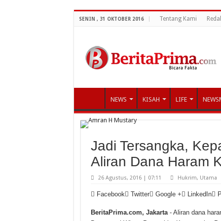
Tentang Kami
Reda
SENIN , 31 OKTOBER 2016
NEWS
KISAH
LIFE
NEWS
Jadi Tersangka, Kep
Aliran Dana Haram 
26 Agustus, 2016 | 07:11
Hukrim
,
Utama
Facebook
Twitter
Google +
LinkedIn
P
BeritaPrima.com, Jakarta
- Aliran dana hara