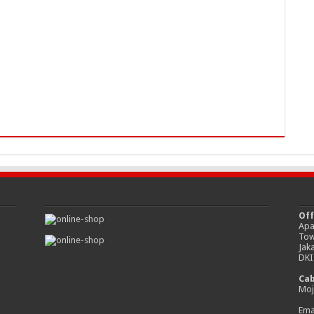
Off
Apa
Tow
Jak
DKI
Ca
Moj
Emai