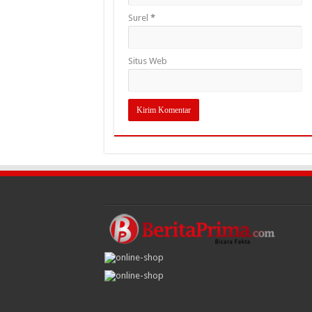
Surel
*
Situs Web