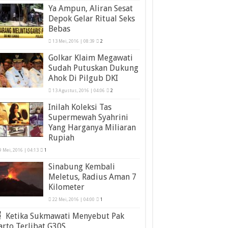
Ya Ampun, Aliran Sesat
Depok Gelar Ritual Seks
Bebas
13 Mei, 2016 | 08:39
2
Golkar Klaim Megawati
Sudah Putuskan Dukung
Ahok Di Pilgub DKI
13 Agustus, 2016 | 04:06
2
Inilah Koleksi Tas
Supermewah Syahrini
Yang Harganya Miliaran
Rupiah
9 Mei, 2016 | 04:13
1
Sinabung Kembali
Meletus, Radius Aman 7
Kilometer
22 Mei, 2016 | 04:00
1
Ketika Sukmawati Menyebut Pak
rto Terlibat G30S