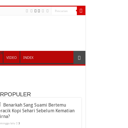
ER
VIDEO
INDEX
ERPOPULER
Benarkah Sang Suami Bertemu
racik Kopi Sehari Sebelum Kematian
irna?
 minggu lalu
3