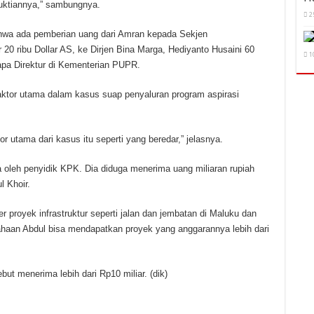
mbuktiannya,” sambungnya.
2
hwa ada pemberian uang dari Amran kepada Sekjen
20 ribu Dollar AS, ke Dirjen Bina Marga, Hediyanto Husaini 60
1
rapa Direktur di Kementerian PUPR.
ktor utama dalam kasus suap penyaluran program aspirasi
r utama dari kasus itu seperti yang beredar,” jelasnya.
oleh penyidik KPK. Dia diduga menerima uang miliaran rupiah
l Khoir.
r proyek infrastruktur seperti jalan dan jembatan di Maluku dan
sahaan Abdul bisa mendapatkan proyek yang anggarannya lebih dari
ut menerima lebih dari Rp10 miliar. (dik)