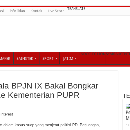
TRANSLATE
ksi
Info Iklan
Kontak
Live Score
INDOELECTION
SYARIAHCENT
MAKER
SAINSTEK
SPORT
JATIM
ala BPJN IX Bakal Bongkar
Ke Kementerian PUPR
T
Pe
interest
M
m dalam kasus suap yang menjerat politisi PDI Perjuangan,
2