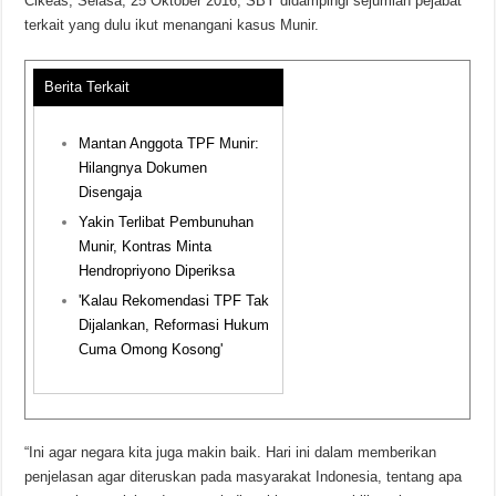
Cikeas, Selasa, 25 Oktober 2016, SBY didampingi sejumlah pejabat
terkait yang dulu ikut menangani kasus Munir.
Berita Terkait
Mantan Anggota TPF Munir:
Hilangnya Dokumen
Disengaja
Yakin Terlibat Pembunuhan
Munir, Kontras Minta
Hendropriyono Diperiksa
'Kalau Rekomendasi TPF Tak
Dijalankan, Reformasi Hukum
Cuma Omong Kosong'
“Ini agar negara kita juga makin baik. Hari ini dalam memberikan
penjelasan agar diteruskan pada masyarakat Indonesia, tentang apa