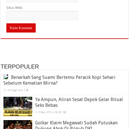
Situs Web
TERPOPULER
Benarkah Sang Suami Bertemu Peracik Kopi Sehari
Sebelum Kematian Mirna?
1 minggu lalu
3
Ya Ampun, Aliran Sesat Depok Gelar Ritual
Seks Bebas
13 Mei, 2016 | 08:39
2
Golkar Klaim Megawati Sudah Putuskan
Dukung Ahok Di Pilgub DKI