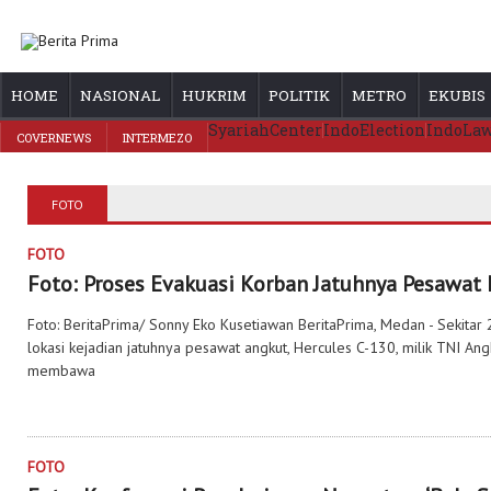
HOME
NASIONAL
HUKRIM
POLITIK
METRO
EKUBIS
SyariahCenter
IndoElection
IndoLa
COVERNEWS
INTERMEZO
FOTO
FOTO
Foto: Proses Evakuasi Korban Jatuhnya Pesawat
Foto: BeritaPrima/ Sonny Eko Kusetiawan BeritaPrima, Medan - Sekita
lokasi kejadian jatuhnya pesawat angkut, Hercules C-130, milik TNI An
membawa
FOTO