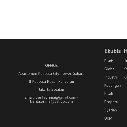
Ekubis
H
Bisnis
H
OFFICE:
Global
K
Apartemen Kalibata City, Tower Gaharu
Industri
K
Jl Kalibata Raya - Pancoran
Keuangan
Jakarta Selatan
Kisah
Email: beritaprima@gmail.com -
berita.prima@yahoo.com
Properti
Syariah
UKM