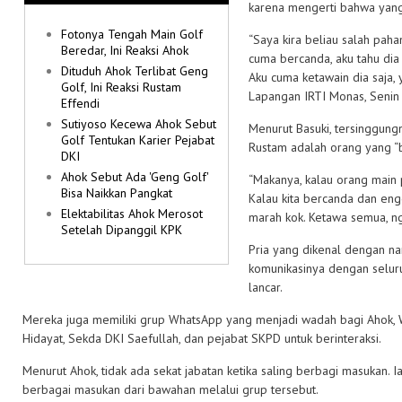
karena mengerti bahwa yang
Fotonya Tengah Main Golf
“Saya kira beliau salah paha
Beredar, Ini Reaksi Ahok
cuma bercanda, aku tahu dia
Dituduh Ahok Terlibat Geng
Aku cuma ketawain dia saja, y
Golf, Ini Reaksi Rustam
Lapangan IRTI Monas, Senin
Effendi
Sutiyoso Kecewa Ahok Sebut
Menurut Basuki, tersinggun
Golf Tentukan Karier Pejabat
Rustam adalah orang yang “b
DKI
Ahok Sebut Ada 'Geng Golf'
“Makanya, kalau orang main 
Bisa Naikkan Pangkat
Kalau kita bercanda dan en
Elektabilitas Ahok Merosot
marah kok. Ketawa semua, nga
Setelah Dipanggil KPK
Pria yang dikenal dengan na
komunikasinya dengan selur
lancar.
Mereka juga memiliki grup WhatsApp yang menjadi wadah bagi Ahok, W
Hidayat, Sekda DKI Saefullah, dan pejabat SKPD untuk berinteraksi.
Menurut Ahok, tidak ada sekat jabatan ketika saling berbagi masukan
berbagai masukan dari bawahan melalui grup tersebut.