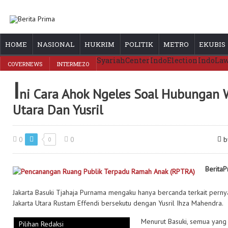
HOME
NASIONAL
HUKRIM
POLITIK
METRO
EKUBIS
SyariahCenter
IndoElection
IndoLa
COVERNEWS
INTERMEZO
I
ni Cara Ahok Ngeles Soal Hubungan W
Utara Dan Yusril
0
0
by
0
BeritaP
Jakarta Basuki Tjahaja Purnama mengaku hanya bercanda terkait pern
Jakarta Utara Rustam Effendi bersekutu dengan Yusril Ihza Mahendra.
Menurut Basuki, semua yang h
Pilihan Redaksi