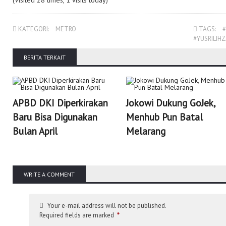
(Visited 28 times, 1 visits today)
KATEGORI:
METRO
TAGS:
#YUSRILI
BERITA TERKAIT
APBD DKI Diperkirakan
Jokowi Dukung GoJek,
Baru Bisa Digunakan
Menhub Pun Batal
Bulan April
Melarang
WRITE A COMMENT
Your e-mail address will not be published.
Required fields are marked
*