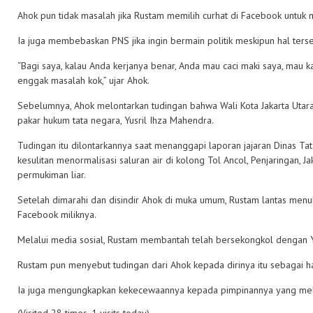
Ahok pun tidak masalah jika Rustam memilih curhat di Facebook untuk
Ia juga membebaskan PNS jika ingin bermain politik meskipun hal terse
“Bagi saya, kalau Anda kerjanya benar, Anda mau caci maki saya, mau 
enggak masalah kok,” ujar Ahok.
Sebelumnya, Ahok melontarkan tudingan bahwa Wali Kota Jakarta Utar
pakar hukum tata negara, Yusril Ihza Mahendra.
Tudingan itu dilontarkannya saat menanggapi laporan jajaran Dinas T
kesulitan menormalisasi saluran air di kolong Tol Ancol, Penjaringan, Ja
permukiman liar.
Setelah dimarahi dan disindir Ahok di muka umum, Rustam lantas menul
Facebook miliknya.
Melalui media sosial, Rustam membantah telah bersekongkol dengan Yus
Rustam pun menyebut tudingan dari Ahok kepada dirinya itu sebagai h
Ia juga mengungkapkan kekecewaannya kepada pimpinannya yang melon