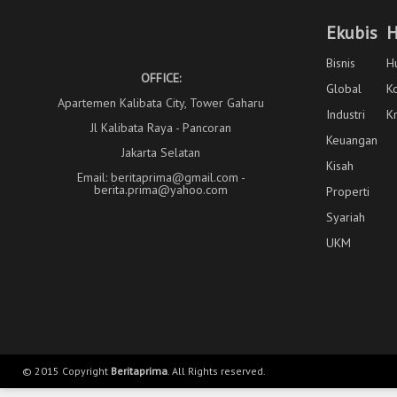
Ekubis
H
Bisnis
H
OFFICE:
Global
K
Apartemen Kalibata City, Tower Gaharu
Industri
K
Jl Kalibata Raya - Pancoran
Keuangan
Jakarta Selatan
Kisah
Email: beritaprima@gmail.com -
berita.prima@yahoo.com
Properti
Syariah
UKM
© 2015 Copyright
Beritaprima
. All Rights reserved.