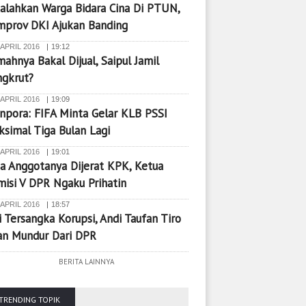
alahkan Warga Bidara Cina Di PTUN,
mprov DKI Ajukan Banding
 APRIL 2016
19:12
ahnya Bakal Dijual, Saipul Jamil
ngkrut?
 APRIL 2016
19:09
pora: FIFA Minta Gelar KLB PSSI
simal Tiga Bulan Lagi
 APRIL 2016
19:01
a Anggotanya Dijerat KPK, Ketua
isi V DPR Ngaku Prihatin
 APRIL 2016
18:57
i Tersangka Korupsi, Andi Taufan Tiro
an Mundur Dari DPR
BERITA LAINNYA
TRENDING TOPIK