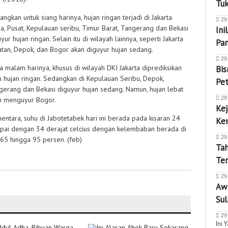
Tu
ngkan untuk siang harinya, hujan ringan terjadi di Jakarta
29
ra, Pusat, Kepulauan seribu, Timur Barat, Tangerang dan Bekasi
Ini
yur hujan ringan. Selain itu di wilayah lainnya, seperti Jakarta
Pa
atan, Depok, dan Bogor akan diguyur hujan sedang.
29
a malam harinya, khusus di wilayah DKI Jakarta diprediksikan
Bis
n hujan ringan. Sedangkan di Kepulauan Seribu, Depok,
Pet
gerang dan Bekasi diguyur hujan sedang. Namun, hujan lebat
29
n menguyur Bogor.
Kej
entara, suhu di Jabotetabek hari ini berada pada kisaran 24
Ke
pai dengan 34 derajat celcius dengan kelembaban berada di
29
k 65 hingga 95 persen. (feb)
Tah
Te
29
Awa
Sul
29
Ini 