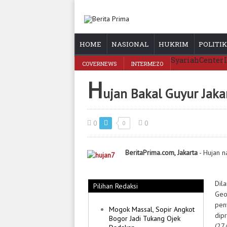
HOME
NASIONAL
HUKRIM
POLITIK
SyariahCenter
COVERNEWS
INTERMEZO
H
ujan Bakal Guyur Jaka
0
0
0
BeritaPrima.com, Jakarta
- Hujan n
Dila
Pilihan Redaksi
Geo
pen
Mogok Massal, Sopir Angkot
dip
Bogor Jadi Tukang Ojek
(27