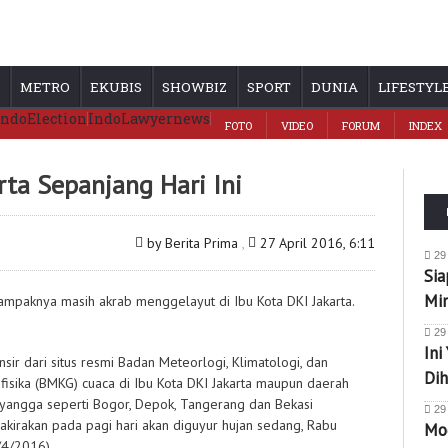
METRO
EKUBIS
SHOWBIZ
SPORT
DUNIA
LIFESTYL
IndoElection
IndoLawyernews
FOTO
VIDEO
FORUM
INDEX
rta Sepanjang Hari Ini
by Berita Prima
,
27 April 2016, 6:11
29
Sia
Mi
ampaknya masih akrab menggelayut di Ibu Kota DKI Jakarta.
29
Ini
nsir dari situs resmi Badan Meteorlogi, Klimatologi, dan
Dih
fisika (BMKG) cuaca di Ibu Kota DKI Jakarta maupun daerah
yangga seperti Bogor, Depok, Tangerang dan Bekasi
29
rakirakan pada pagi hari akan diguyur hujan sedang, Rabu
Mog
/4/2016).