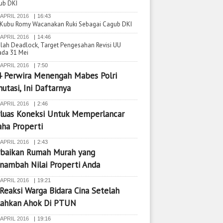
ub DKI
Kisah
 APRIL 2016
16:43
Kebakaran Menimpa
Digerg
 Kubu Romy Wacanakan Ruki Sebagai Cagub DKI
pa Kecelakaan
Serpong Plaza
Kandu
 APRIL 2016
14:46
erap terjadi di
lah Deadlock, Target Pengesahan Revisi UU
ada 31 Mei
i Pondok Indah?
 APRIL 2016
7:50
4 Perwira Menengah Mabes Polri
utasi, Ini Daftarnya
 APRIL 2016
2:46
rluas Koneksi Untuk Memperlancar
ha Properti
 APRIL 2016
2:43
rbaikan Rumah Murah yang
nambah Nilai Properti Anda
 APRIL 2016
19:21
 Reaksi Warga Bidara Cina Setelah
lahkan Ahok Di PTUN
 APRIL 2016
19:16