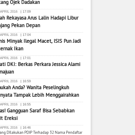
kang Ojek Dadakan
 APRIL 2016
17:09
lah Rekayasa Arus Lalin Hadapi Libur
njang Pekan Depan
 APRIL 2016
17:04
nis Minyak Ilegal Macet, ISIS Pun Jadi
ernak Ikan
 APRIL 2016
17:01
ati DKI: Berkas Perkara Jessica Alami
majuan
 APRIL 2016
16:59
ukah Anda? Wanita Peselingkuh
rnyata Tampak Lebih Menggairahkan
 APRIL 2016
16:55
s! Gangguan Saraf Bisa Sebabkan
it Ereksi
 APRIL 2016
16:46
Yang DIlakukan PDIP Terhadap 32 Nama Pendaftar