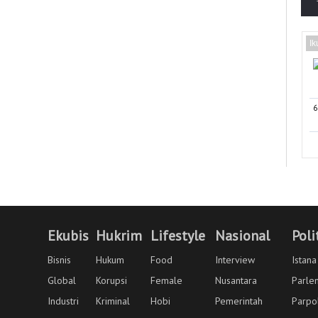
Ik
6
Ekubis
Hukrim
Lifestyle
Nasional
Poli
Bisnis
Hukum
Food
Interview
Istana
Global
Korupsi
Female
Nusantara
Parle
Industri
Kriminal
Hobi
Pemerintah
Parpo