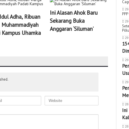
Cag
29
Ini Alasan Ahok Baru
PPP
Idul Adha, Ribuan
Menga
Sekarang Buka
29
 Muhammadiyah
MautK
Sete
Anggaran ‘Siluman’
Pilk
i Kampus Uhamka
Arter
29
15
Dim
29
Pe
Usa
ished.
29
Pe
Me
28
Ini
Ka
28