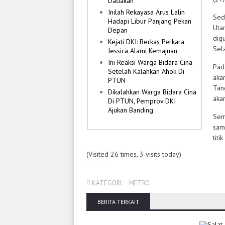
Dadakan
Inilah Rekayasa Arus Lalin
Seda
Hadapi Libur Panjang Pekan
Uta
Depan
digu
Kejati DKI: Berkas Perkara
Sel
Jessica Alami Kemajuan
Ini Reaksi Warga Bidara Cina
Pad
Setelah Kalahkan Ahok Di
aka
PTUN
Tan
Dikalahkan Warga Bidara Cina
aka
Di PTUN, Pemprov DKI
Ajukan Banding
Sem
sam
titi
(Visited 26 times, 3 visits today)
KATEGORI:
METRO
BERITA TERKAIT