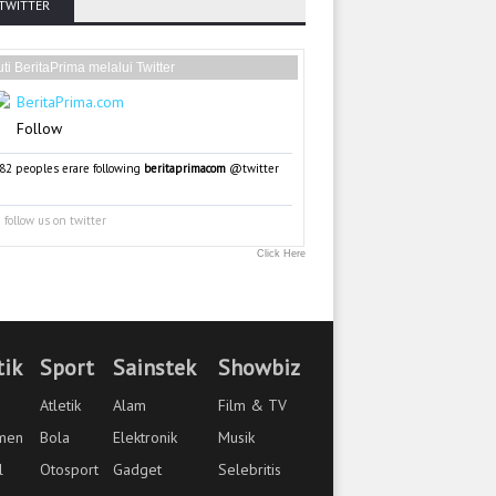
TWITTER
uti BeritaPrima melalui Twitter
BeritaPrima.com
Follow
82 peoples erare following
beritaprimacom
@twitter
follow us on twitter
Click Here
tik
Sport
Sainstek
Showbiz
Atletik
Alam
Film & TV
men
Bola
Elektronik
Musik
l
Otosport
Gadget
Selebritis