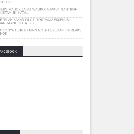
I HOTEL…
IMINTA AHOK JABAT WALIKOTA JAKUT GANTIKAN
USTAM, INI KATA…
ETELAH BAKAR PILOT, YORDANIA EKSEKUSI
ANITA ANGGOTA ISIS
OTONYA TENGAH MAIN GOLF BEREDAR, INI REAKSI
AHOK
FACEBOOK