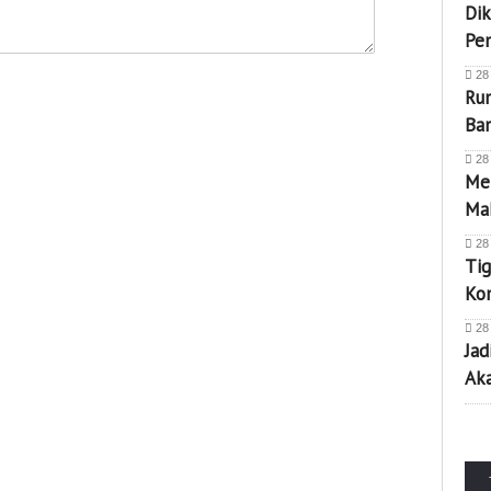
Dik
Pe
28
Rum
Ba
28
Men
Mak
28
Tig
Kom
28
Jad
Ak