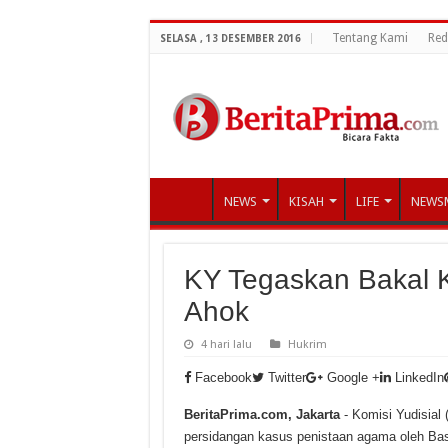
Tentang Kami
Red
SELASA , 13 DESEMBER 2016
NEWS
KISAH
LIFE
NEWS
KY Tegaskan Bakal 
Ahok
4 hari lalu
Hukrim
Facebook
Twitter
Google +
LinkedIn
BeritaPrima.com, Jakarta
- Komisi Yudisial
persidangan kasus penistaan agama oleh Bas