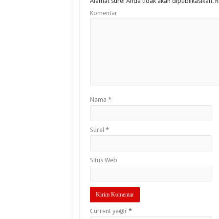
Alamat surel Anda tidak akan dipublikasikan.
R
Komentar
Nama
*
Surel
*
Situs Web
Current ye@r
*