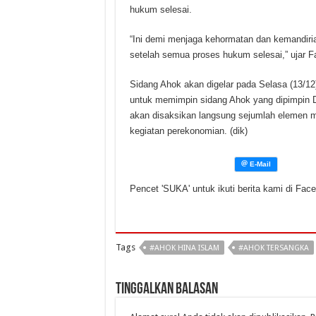
hukum selesai.
“Ini demi menjaga kehormatan dan kemandir
setelah semua proses hukum selesai,” ujar Fa
Sidang Ahok akan digelar pada Selasa (13/12
untuk memimpin sidang Ahok yang dipimpin D
akan disaksikan langsung sejumlah elemen ma
kegiatan perekonomian. (dik)
Pencet 'SUKA' untuk ikuti berita kami di Fac
Tags
#AHOK HINA ISLAM
#AHOK TERSANGKA
Tinggalkan Balasan