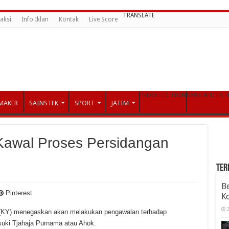
TRANSLATE
aksi
Info Iklan
Kontak
Live Score
INDOELECTION
SYARIAHCENT
MAKER
SAINSTEK
SPORT
JATIM
Kawal Proses Persidangan
TER
B
Pinterest
K
2
 (KY) menegaskan akan melakukan pengawalan terhadap
uki Tjahaja Purnama atau Ahok.