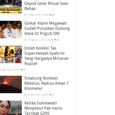
Depok Gelar Ritual Seks
Bebas
13 Mei, 2016 | 08:39
2
Golkar Klaim Megawati
Sudah Putuskan Dukung
Ahok Di Pilgub DKI
13 Agustus, 2016 | 04:06
2
Inilah Koleksi Tas
Supermewah Syahrini
Yang Harganya Miliaran
Rupiah
9 Mei, 2016 | 04:13
1
Sinabung Kembali
Meletus, Radius Aman 7
Kilometer
22 Mei, 2016 | 04:00
1
Ketika Sukmawati
Menyebut Pak Harto
Terlibat G30S