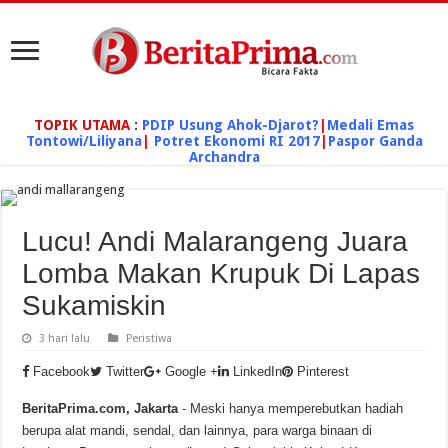
TOPIK UTAMA
:
PDIP Usung Ahok-Djarot?
|
Medali Emas
Tontowi/Liliyana
|
Potret Ekonomi RI 2017
|
Paspor Ganda
Archandra
Lucu! Andi Malarangeng Juara
Lomba Makan Krupuk Di Lapas
Sukamiskin
3 hari lalu
Peristiwa
Facebook
Twitter
Google +
LinkedIn
Pinterest
BeritaPrima.com, Jakarta
- Meski hanya memperebutkan hadiah
berupa alat mandi, sendal, dan lainnya, para warga binaan di