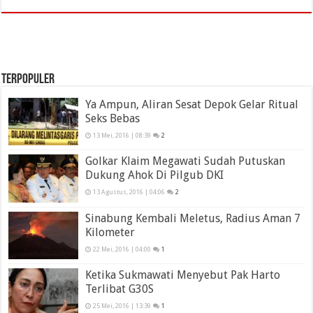
TERPOPULER
Ya Ampun, Aliran Sesat Depok Gelar Ritual
Seks Bebas
13 Mei, 2016 | 08:39
2
Golkar Klaim Megawati Sudah Putuskan
Dukung Ahok Di Pilgub DKI
13 Agustus, 2016 | 04:06
2
Sinabung Kembali Meletus, Radius Aman 7
Kilometer
22 Mei, 2016 | 04:00
1
Ketika Sukmawati Menyebut Pak Harto
Terlibat G30S
25 Mei, 2016 | 13:39
1