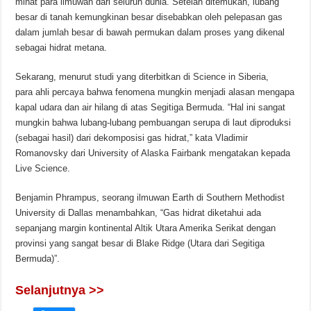
minat para ilmuwan dari seluruh dunia. Setelah ditemukan, lubang
besar di tanah kemungkinan besar disebabkan oleh pelepasan gas
dalam jumlah besar di bawah permukan dalam proses yang dikenal
sebagai hidrat metana.
Sekarang, menurut studi yang diterbitkan di Science in Siberia,
para ahli percaya bahwa fenomena mungkin menjadi alasan mengapa
kapal udara dan air hilang di atas Segitiga Bermuda. “Hal ini sangat
mungkin bahwa lubang-lubang pembuangan serupa di laut diproduksi
(sebagai hasil) dari dekomposisi gas hidrat,” kata Vladimir
Romanovsky dari University of Alaska Fairbank mengatakan kepada
Live Science.
Benjamin Phrampus, seorang ilmuwan Earth di Southern Methodist
University di Dallas menambahkan, “Gas hidrat diketahui ada
sepanjang margin kontinental Altik Utara Amerika Serikat dengan
provinsi yang sangat besar di Blake Ridge (Utara dari Segitiga
Bermuda)”.
Selanjutnya >>