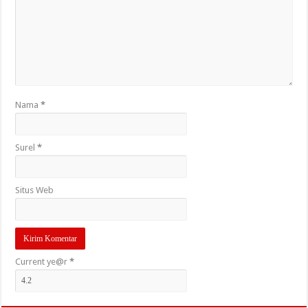
Nama
*
Surel
*
Situs Web
Current ye@r
*