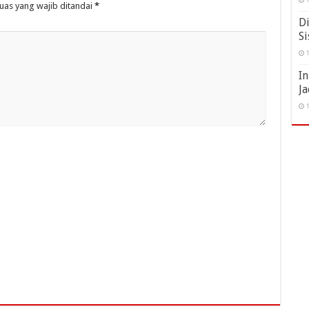
uas yang wajib ditandai
*
Di
Si
1
I
Ja
1