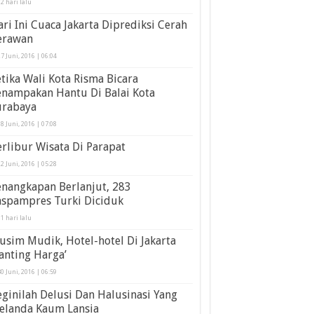
2 hari lalu
ri Ini Cuaca Jakarta Diprediksi Cerah
erawan
7 Juni, 2016 | 06:04
tika Wali Kota Risma Bicara
enampakan Hantu Di Balai Kota
urabaya
8 Juni, 2016 | 07:08
rlibur Wisata Di Parapat
2 Juni, 2016 | 05:28
enangkapan Berlanjut, 283
aspampres Turki Diciduk
1 hari lalu
sim Mudik, Hotel-hotel Di Jakarta
anting Harga’
0 Juni, 2016 | 06:59
ginilah Delusi Dan Halusinasi Yang
elanda Kaum Lansia