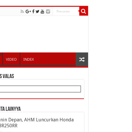
ER
VIDEO
INDEX
S VALAS
ita Lainyya
enin Depan, AHM Luncurkan Honda
BR250RR