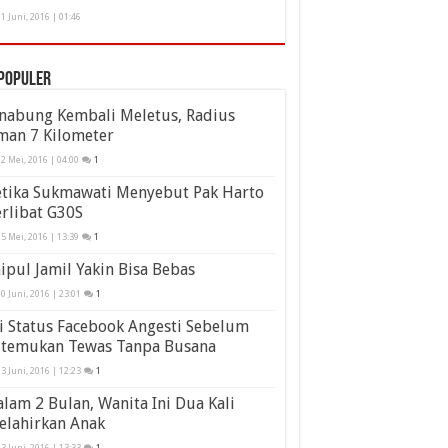
1 Juni, 2016 | 01:46
populer
inabung Kembali Meletus, Radius
man 7 Kilometer
2 Mei, 2016 | 04:00
1
etika Sukmawati Menyebut Pak Harto
rlibat G30S
5 Mei, 2016 | 13:39
1
ipul Jamil Yakin Bisa Bebas
0 Juni, 2016 | 23:01
1
i Status Facebook Angesti Sebelum
itemukan Tewas Tanpa Busana
3 Juni, 2016 | 12:23
1
lam 2 Bulan, Wanita Ini Dua Kali
elahirkan Anak
3 Juni, 2016 | 13:33
1