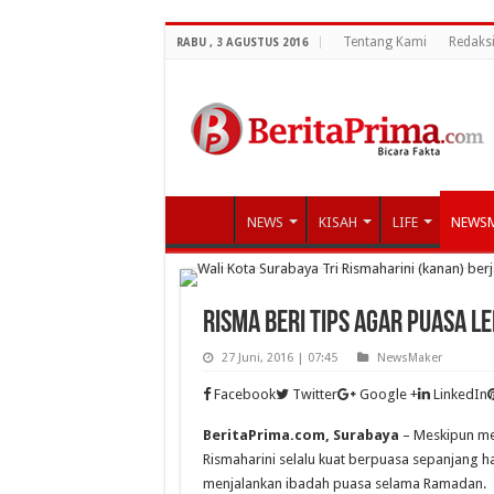
Tentang Kami
Redaks
RABU , 3 AGUSTUS 2016
NEWS
KISAH
LIFE
NEWS
Risma Beri Tips Agar Puasa L
27 Juni, 2016 | 07:45
NewsMaker
Facebook
Twitter
Google +
LinkedIn
BeritaPrima.com, Surabaya
– Meskipun mem
Rismaharini selalu kuat berpuasa sepanjang ha
menjalankan ibadah puasa selama Ramadan.