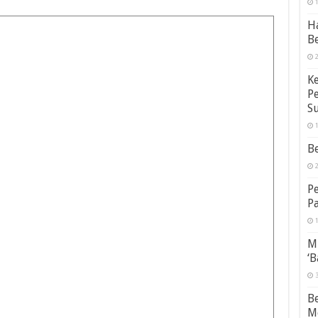
1
Ha
B
2
Ke
P
S
1
Be
2
P
P
1
Mu
‘B
3
Be
M