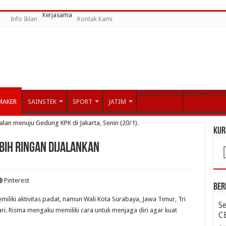
Kerjasama
i
Info Iklan
Kontak Kami
INDOELECTION
SYARIAHCENT
MAKER
SAINSTEK
SPORT
JATIM
KUR
ebih Ringan Dijalankan
Pinterest
Ber
iliki aktivitas padat, namun Wali Kota Surabaya, Jawa Timur, Tri
S
ri. Risma mengaku memiliki cara untuk menjaga diri agar kuat
C