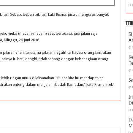
1
kiran. Sebab, beban pikiran, kata Risma, justru menguras banyak
Ter
neko-neko (macam-macam) saat berpuasa, jadi jalani saja
S
A
, Minggu, 26 Juni 2016.
2
ikiran aneh, terutama pikiran negatif terhadap orang lain, akan
K
alnya iri hati, dengki, tidak senang dengan kebahagiaan orang
Te
2
lebih ringan untuk dilaksanakan. “Puasa kita itu mendapatkan
Sa
ti akan enteng dalam menjalani ibadah Ramadan,” kata Risma. (feb)
1
In
D
1
Da
M
1