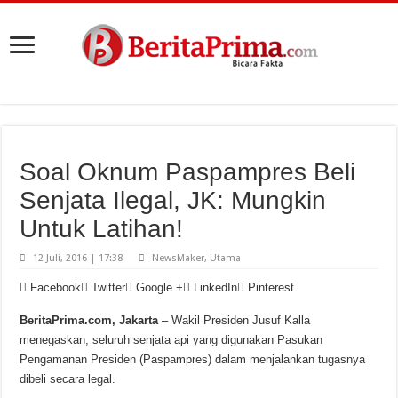
Soal Oknum Paspampres Beli
Senjata Ilegal, JK: Mungkin
Untuk Latihan!
12 Juli, 2016 | 17:38
NewsMaker
,
Utama
Facebook
Twitter
Google +
LinkedIn
Pinterest
BeritaPrima.com, Jakarta
– Wakil Presiden Jusuf Kalla
menegaskan, seluruh senjata api yang digunakan Pasukan
Pengamanan Presiden (Paspampres) dalam menjalankan tugasnya
dibeli secara legal.