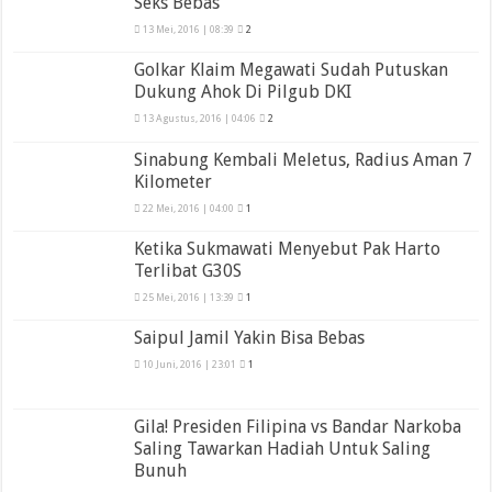
Seks Bebas
13 Mei, 2016 | 08:39
2
Golkar Klaim Megawati Sudah Putuskan
Dukung Ahok Di Pilgub DKI
13 Agustus, 2016 | 04:06
2
Sinabung Kembali Meletus, Radius Aman 7
Kilometer
22 Mei, 2016 | 04:00
1
Ketika Sukmawati Menyebut Pak Harto
Terlibat G30S
25 Mei, 2016 | 13:39
1
Saipul Jamil Yakin Bisa Bebas
10 Juni, 2016 | 23:01
1
Gila! Presiden Filipina vs Bandar Narkoba
Saling Tawarkan Hadiah Untuk Saling
Bunuh