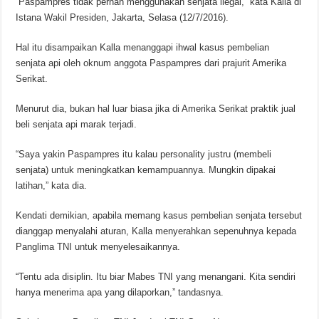
“Paspampres tidak pernah menggunakan senjata ilegal,” kata Kalla di
Istana Wakil Presiden, Jakarta, Selasa (12/7/2016).
Hal itu disampaikan Kalla menanggapi ihwal kasus pembelian
senjata api oleh oknum anggota Paspampres dari prajurit Amerika
Serikat.
Menurut dia, bukan hal luar biasa jika di Amerika Serikat praktik jual
beli senjata api marak terjadi.
“Saya yakin Paspampres itu kalau personality justru (membeli
senjata) untuk meningkatkan kemampuannya. Mungkin dipakai
latihan,” kata dia.
Kendati demikian, apabila memang kasus pembelian senjata tersebut
dianggap menyalahi aturan, Kalla menyerahkan sepenuhnya kepada
Panglima TNI untuk menyelesaikannya.
“Tentu ada disiplin. Itu biar Mabes TNI yang menangani. Kita sendiri
hanya menerima apa yang dilaporkan,” tandasnya.