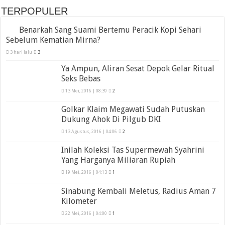
TERPOPULER
Benarkah Sang Suami Bertemu Peracik Kopi Sehari
Sebelum Kematian Mirna?
3 hari lalu
3
Ya Ampun, Aliran Sesat Depok Gelar Ritual
Seks Bebas
13 Mei, 2016 | 08:39
2
Golkar Klaim Megawati Sudah Putuskan
Dukung Ahok Di Pilgub DKI
13 Agustus, 2016 | 04:06
2
Inilah Koleksi Tas Supermewah Syahrini
Yang Harganya Miliaran Rupiah
19 Mei, 2016 | 04:13
1
Sinabung Kembali Meletus, Radius Aman 7
Kilometer
22 Mei, 2016 | 04:00
1