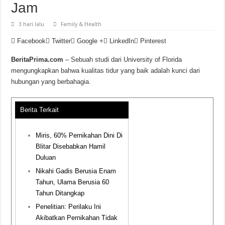
Jam
3 hari lalu
Family & Health
Facebook
Twitter
Google +
LinkedIn
Pinterest
BeritaPrima.com
– Sebuah studi dari University of Florida
mengungkapkan bahwa kualitas tidur yang baik adalah kunci dari
hubungan yang berbahagia.
Berita Terkait
Miris, 60% Pernikahan Dini Di
Blitar Disebabkan Hamil
Duluan
Nikahi Gadis Berusia Enam
Tahun, Ulama Berusia 60
Tahun Ditangkap
Penelitian: Perilaku Ini
Akibatkan Pernikahan Tidak