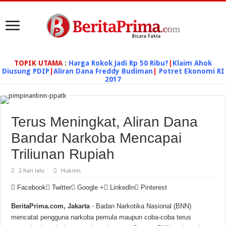
TOPIK UTAMA
:
Harga Rokok Jadi Rp 50 Ribu?
|
Klaim Ahok
Diusung PDIP
|
Aliran Dana Freddy Budiman
|
Potret Ekonomi RI
2017
Terus Meningkat, Aliran Dana
Bandar Narkoba Mencapai
Triliunan Rupiah
2 hari lalu
Hukrim
Facebook
Twitter
Google +
LinkedIn
Pinterest
BeritaPrima.com, Jakarta
- Badan Narkotika Nasional (BNN)
mencatat pengguna narkoba pemula maupun coba-coba terus