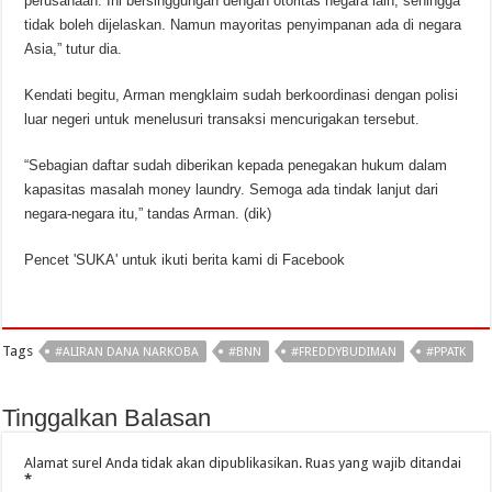
perusahaan. Ini bersinggungan dengan otoritas negara lain, sehingga
tidak boleh dijelaskan. Namun mayoritas penyimpanan ada di negara
Asia,” tutur dia.
Kendati begitu, Arman mengklaim sudah berkoordinasi dengan polisi
luar negeri untuk menelusuri transaksi mencurigakan tersebut.
“Sebagian daftar sudah diberikan kepada penegakan hukum dalam
kapasitas masalah money laundry. Semoga ada tindak lanjut dari
negara-negara itu,” tandas Arman. (dik)
Pencet 'SUKA' untuk ikuti berita kami di Facebook
Tags
#ALIRAN DANA NARKOBA
#BNN
#FREDDYBUDIMAN
#PPATK
Tinggalkan Balasan
Alamat surel Anda tidak akan dipublikasikan.
Ruas yang wajib ditandai
*