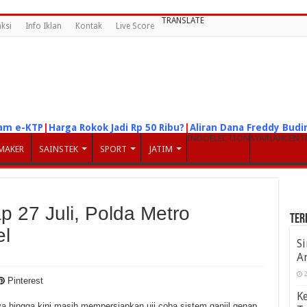
TRANSLATE
ksi
Info Iklan
Kontak
Live Score
am e-KTP
|
Harga Rokok Jadi Rp 50 Ribu?
|
Aliran Dana Freddy Bud
INDOELECTION
SYARIAHCENT
MAKER
SAINSTEK
SPORT
JATIM
p 27 Juli, Polda Metro
Ter
el
S
A
2
Pinterest
K
a hingga kini masih mempersiapkan uji coba sistem ganjil genap