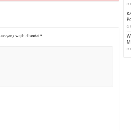
1
Ka
Po
6
Wa
uas yang wajib ditandai
*
M
1