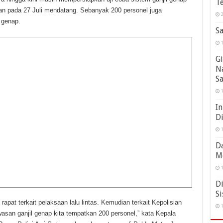
Te
n pada 27 Juli mendatang. Sebanyak 200 personel juga
2
 genap.
Sa
1
Gi
N
S
1
In
D
1
Da
M
1
Di
Si
i rapat terkait pelaksaan lalu lintas. Kemudian terkait Kepolisian
1
awasan ganjil genap kita tempatkan 200 personel,” kata Kepala