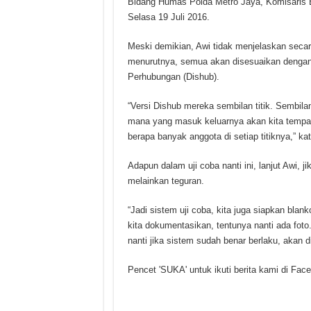
Bidang Humas Polda Metro Jaya, Komisaris B
Selasa 19 Juli 2016.
Meski demikian, Awi tidak menjelaskan secara 
menurutnya, semua akan disesuaikan dengan 
Perhubungan (Dishub).
“Versi Dishub mereka sembilan titik. Sembilan 
mana yang masuk keluarnya akan kita tempatan
berapa banyak anggota di setiap titiknya,” 
Adapun dalam uji coba nanti ini, lanjut Awi, 
melainkan teguran.
“Jadi sistem uji coba, kita juga siapkan blank
kita dokumentasikan, tentunya nanti ada foto
nanti jika sistem sudah benar berlaku, akan d
Pencet 'SUKA' untuk ikuti berita kami di Fac