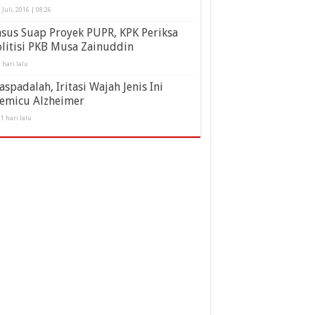
 Juli, 2016 | 08:26
sus Suap Proyek PUPR, KPK Periksa
litisi PKB Musa Zainuddin
 hari lalu
spadalah, Iritasi Wajah Jenis Ini
emicu Alzheimer
1 hari lalu