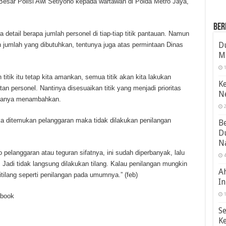
esar Polisi Awi Setiyono kepada wartawan di Polda Metro Jaya,
Ber
detail berapa jumlah personel di tiap-tiap titik pantauan. Namun
D
jumlah yang dibutuhkan, tentunya juga atas permintaan Dinas
Mi
1
titik itu tetap kita amankan, semua titik akan kita lakukan
K
 personel. Nantinya disesuaikan titik yang menjadi prioritas
Ne
katanya menambahkan.
2
jika ditemukan pelanggaran maka tidak dilakukan penilangan
Be
D
N
o pelanggaran atau teguran sifatnya, ini sudah diperbanyak, lalu
4
. Jadi tidak langsung dilakukan tilang. Kalau penilangan mungkin
Ah
itilang seperti penilangan pada umumnya.” (feb)
In
1
ebook
Se
K