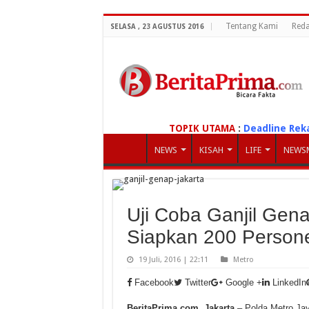
Tentang Kami
Reda
SELASA , 23 AGUSTUS 2016
TOPIK UTAMA
:
Deadline Rek
NEWS
KISAH
LIFE
NEWS
Uji Coba Ganjil Gena
Siapkan 200 Person
19 Juli, 2016 | 22:11
Metro
Facebook
Twitter
Google +
LinkedIn
BeritaPrima.com, Jakarta
– Polda Metro Jay