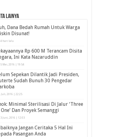
ita Lainya
uh, Dana Bedah Rumah Untuk Warga
skin Disunat!
4 hari lalu
ekayaannya Rp 600 M Terancam Disita
gara, Ini Kata Nazaruddin
5 Mei, 2016 | 19:54
lum Sepekan Dilantik Jadi Presiden,
uterte Sudah Bunuh 30 Pengedar
arkoba
 Juli, 2016 | 22:25
ok: Minimal Sterilisasi Di Jalur ‘Three
 One’ Dan Proyek Semanggi
3 Juni, 2016 | 12:03
baiknya Jangan Ceritaka 5 Hal Ini
epada Pasangan Anda