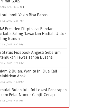
rlibat G30S
5 Mei, 2016 | 13:39
1
ipul Jamil Yakin Bisa Bebas
0 Juni, 2016 | 23:01
1
la! Presiden Filipina vs Bandar
arkoba Saling Tawarkan Hadiah Untuk
aling Bunuh
1 Juni, 2016 | 09:25
1
i Status Facebook Angesti Sebelum
itemukan Tewas Tanpa Busana
3 Juni, 2016 | 12:23
1
lam 2 Bulan, Wanita Ini Dua Kali
elahirkan Anak
3 Juni, 2016 | 13:33
1
mulai Bulan Juli, Ini Lokasi Penerapan
stem Pelat Nomor Ganjil-Genap
8 Juni, 2016 | 05:05
1