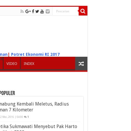
iman
|
Potret Ekonomi RI 2017
ER
VIDEO
INDEX
populer
inabung Kembali Meletus, Radius
man 7 Kilometer
2 Mei, 2016 | 04:00
1
etika Sukmawati Menyebut Pak Harto