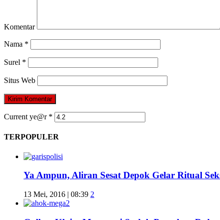
Komentar
Nama
*
Surel
*
Situs Web
Current ye@r
*
TERPOPULER
Ya Ampun, Aliran Sesat Depok Gelar Ritual Sek
13 Mei, 2016 | 08:39
2