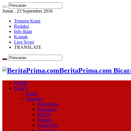
Jumat , 23 September 2016
Tentang Kami
Redaksi
Info Iklan
Kontak
Live Score
TRANSLATE
BeritaPrima.com Bicar
HOME
NEWS
Dunia
Ekonomi
Advertorial
Keuangan
ESDM
Properti
Sektor Riil
Seremonia