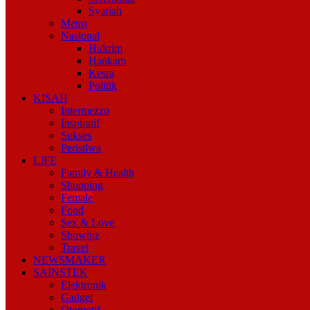
Syariah
Metro
Nasional
Hukrim
Hankam
Kesra
Politik
KISAH
Intermezzo
Inspiratif
Sukses
Peristiwa
LIFE
Family & Health
Shopping
Female
Food
Sex & Love
Showbiz
Travel
NEWSMAKER
SAINSTEK
Elektronik
Gadget
Otomotif