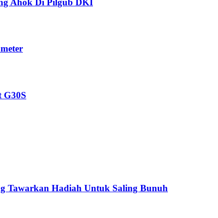
ng Ahok Di Pilgub DKI
ometer
t G30S
ling Tawarkan Hadiah Untuk Saling Bunuh