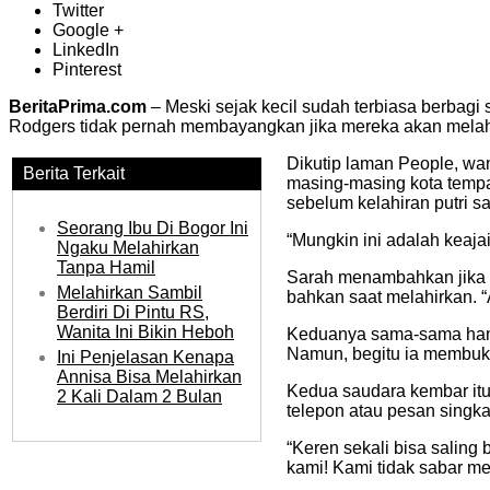
Twitter
Google +
LinkedIn
Pinterest
BeritaPrima.com
– Meski sejak kecil sudah terbiasa berbag
Rodgers tidak pernah membayangkan jika mereka akan melah
Dikutip laman People, wan
Berita Terkait
masing-masing kota tempat
sebelum kelahiran putri s
Seorang Ibu Di Bogor Ini
“Mungkin ini adalah keaj
Ngaku Melahirkan
Tanpa Hamil
Sarah menambahkan jika m
Melahirkan Sambil
bahkan saat melahirkan. “
Berdiri Di Pintu RS,
Wanita Ini Bikin Heboh
Keduanya sama-sama hamil
Namun, begitu ia membuka
Ini Penjelasan Kenapa
Annisa Bisa Melahirkan
Kedua saudara kembar itu
2 Kali Dalam 2 Bulan
telepon atau pesan sing
“Keren sekali bisa saling
kami! Kami tidak sabar m