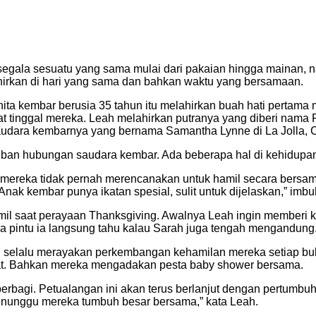
i segala sesuatu yang sama mulai dari pakaian hingga mainan,
irkan di hari yang sama dan bahkan waktu yang bersamaan.
ita kembar berusia 35 tahun itu melahirkan buah hati pertama 
 tinggal mereka. Leah melahirkan putranya yang diberi nama R
audara kembarnya yang bernama Samantha Lynne di La Jolla, Ca
aiban hubungan saudara kembar. Ada beberapa hal di kehidupa
ereka tidak pernah merencanakan untuk hamil secara bersama
Anak kembar punya ikatan spesial, sulit untuk dijelaskan,” imb
 saat perayaan Thanksgiving. Awalnya Leah ingin memberi ke
 pintu ia langsung tahu kalau Sarah juga tengah mengandung
 selalu merayakan perkembangan kehamilan mereka setiap bulan
kat. Bahkan mereka mengadakan pesta baby shower bersama.
 berbagi. Petualangan ini akan terus berlanjut dengan pertumbu
enunggu mereka tumbuh besar bersama,” kata Leah.