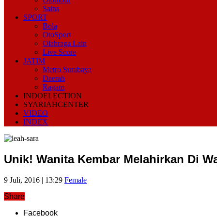
Sains
SPORT
Bola
OtoSport
Olahraga Lain
Live Score
JATIM
Metro Surabaya
Daerah
Ragam
INDOELECTION
SYARIAHCENTER
VIDEO
INDEX
Unik! Wanita Kembar Melahirkan Di W
9 Juli, 2016 | 13:29
Female
Share
Facebook