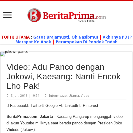
TOPIK UTAMA
:
Gatot Brajamusti, Oh Nasibmu!
|
Akhirnya PDIP
Merapat Ke Ahok
|
Perampokan Di Pondok Indah
Video: Adu Panco dengan
Jokowi, Kaesang: Nanti Encok
Lho Pak!
3 Juli, 2016 | 19:24
Intermezzo
,
Utama
,
Video
Facebook
Twitter
Google +
LinkedIn
Pinterest
BeritaPrima.com, Jakarta
- Kaesang Pangarep mengunggah video
di akun Youtube miliknya saat beradu panco dengan Presiden Joko
Widodo (Jokowi).