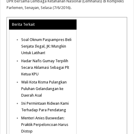
DPR bersama Lembaga Ketahanan Nasional (Lemhanas) di Kompleks
Parlemen, Senayan, Selasa (7/6/2016).
Berita Terkait
Soal Oknum Paspampres Beli
Senjata Ilegal, JK: Mungkin
Untuk Latihan!
Hadar Nafis Gumay Terpilih
Secara Aklamasi Sebagai Plt
Ketua KPU
Wali Kota Risma Pulangkan
Puluhan Gelandangan ke
Daerah Asal
Ini Permintaan Ridwan Kami
Terhadap Para Pendatang
Menteri Anies Baswedan:
Praktik Perpeloncoan Harus
Distop