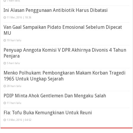
7 hari lalu
Ini Alasan Penggunaan Antibiotik Harus Dibatasi
11 Mei, 2016 | 18:36
Van Gaal Sampaikan Pidato Emosional Sebelum Dipecat
MU
19 hari lalu
Penyuap Anngota Komisi V DPR Akhirnya Divonis 4 Tahun
Penjara
5 hari lalu
Menko Polhukam: Pembongkaran Makam Korban Tragedi
1965 Untuk Ungkap Sejarah
28 hari lalu
PDIP Minta Ahok Gentlemen Dan Mengaku Salah
11 hari lalu
Fla: Tofu Buka Kemungkinan Untuk Reuni
13 Mei, 2016 | 04:52